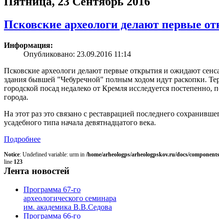
Пятница, 23 Сентябрь 2016
Псковские археологи делают первые о
Информация:
Опубликовано: 23.09.2016 11:14
Псковские археологи делают первые открытия и ожидают сенса
здания бывшей "Чебуречной" полным ходом идут раскопки. Тер
городской посад недалеко от Кремля исследуется постепенно, п
города.
На этот раз это связано с реставрацией последнего сохранивше
усадебного типа начала девятнадцатого века.
Подробнее
Notice
: Undefined variable: urm in
/home/arheologps/arheologpskov.ru/docs/components
line
123
Лента новостей
Программа 67-го
археологического семинара
им. академика В.В.Седова
Программа 66-го