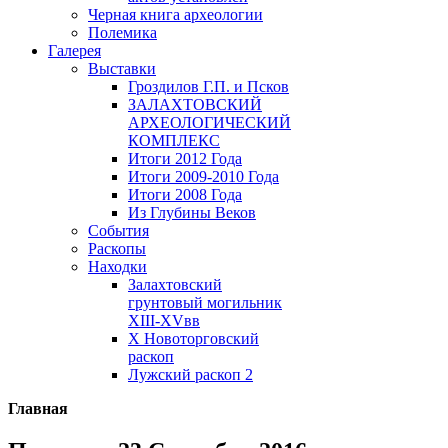
Черная книга археологии
Полемика
Галерея
Выставки
Гроздилов Г.П. и Псков
ЗАЛАХТОВСКИЙ
АРХЕОЛОГИЧЕСКИЙ
КОМПЛЕКС
Итоги 2012 Года
Итоги 2009-2010 Года
Итоги 2008 Года
Из Глубины Веков
События
Раскопы
Находки
Залахтовский
грунтовый могильник
XIII-XVвв
X Новоторговский
раскоп
Лужский раскоп 2
Главная