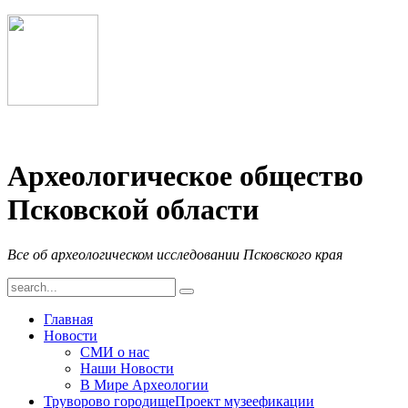
Археологическое общество
Псковской области
Все об археологическом исследовании Псковского края
Главная
Новости
СМИ о нас
Наши Новости
В Мире Археологии
Труворово городище
Проект музеефикации