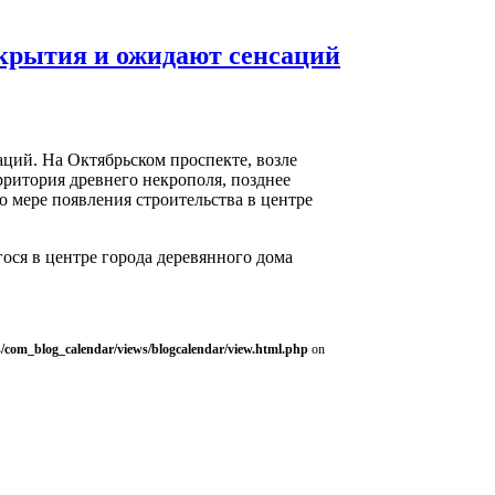
ткрытия и ожидают сенсаций
ций. На Октябрьском проспекте, возле
ритория древнего некрополя, позднее
о мере появления строительства в центре
гося в центре города деревянного дома
/com_blog_calendar/views/blogcalendar/view.html.php
on