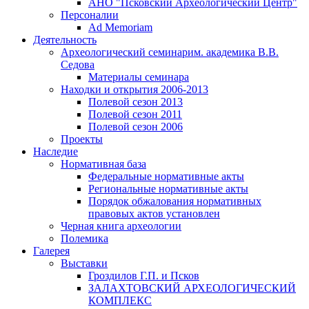
АНО "Псковский Археологический Центр"
Персоналии
Ad Memoriam
Деятельность
Археологический семинар
им. академика В.В.
Седова
Материалы семинара
Находки и открытия 2006-2013
Полевой сезон 2013
Полевой сезон 2011
Полевой сезон 2006
Проекты
Наследие
Нормативная база
Федеральные нормативные акты
Региональные нормативные акты
Порядок обжалования нормативных
правовых актов установлен
Черная книга археологии
Полемика
Галерея
Выставки
Гроздилов Г.П. и Псков
ЗАЛАХТОВСКИЙ АРХЕОЛОГИЧЕСКИЙ
КОМПЛЕКС