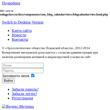
Подробнее
able: urm in
eologpskov.ru/docs/components/com_blog_calendar/views/blogcalendar/view.html.php
Switch to Desktop Version
Карта сайта
Новости
Контакты
© «Археологическое общество Псковской области», 2012-2014
Копирование материалов допускается с согласия администрации при
наличии размещения активной и индексируемой ссылки на сайт
Запомнить меня
Войти
Забыли пароль?
Забыли логин?
Регистрация