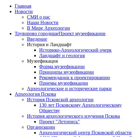
Главная
Новости
СМИ о нас
Наши Новости
В Мире Археологии
Труворово городище
Проект музеефикации
Введение
История и Ландшафт
Историко-Археологический очерк
Ландшафт и геология
Музеефикация
Форма музеефикации
Принципы музеефикации
Рекомендации к проектированию
Приемы музеефикации
Археологические и исторические парки
Археология Пскова
История Псковской археологии
130 лет Псковскому Археологическому
Обществу
История археологического изучения Пскова
Проект "Летопись"
Организации
Археологический центр Псковской области