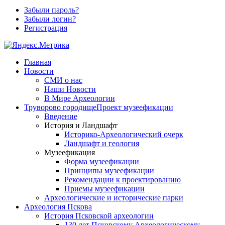
Забыли пароль?
Забыли логин?
Регистрация
Главная
Новости
СМИ о нас
Наши Новости
В Мире Археологии
Труворово городище
Проект музеефикации
Введение
История и Ландшафт
Историко-Археологический очерк
Ландшафт и геология
Музеефикация
Форма музеефикации
Принципы музеефикации
Рекомендации к проектированию
Приемы музеефикации
Археологические и исторические парки
Археология Пскова
История Псковской археологии
130 лет Псковскому Археологическому