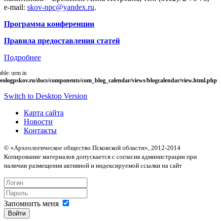
e-mail:
skov-npc@yandex.ru
.
Программа конференции
Правила предоставления статей
Подробнее
able: urm in
eologpskov.ru/docs/components/com_blog_calendar/views/blogcalendar/view.html.php
Switch to Desktop Version
Карта сайта
Новости
Контакты
© «Археологическое общество Псковской области», 2012-2014
Копирование материалов допускается с согласия администрации при
наличии размещения активной и индексируемой ссылки на сайт
Запомнить меня
Войти