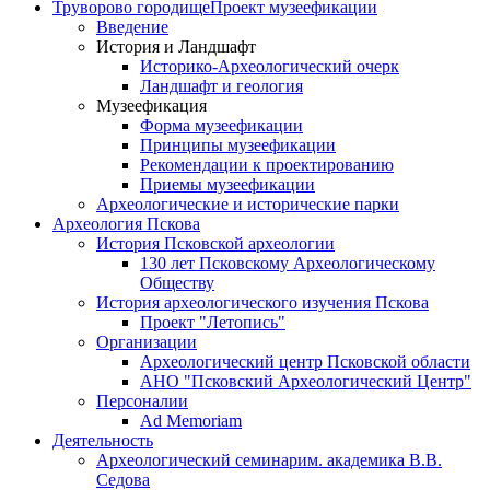
Труворово городище
Проект музеефикации
Введение
История и Ландшафт
Историко-Археологический очерк
Ландшафт и геология
Музеефикация
Форма музеефикации
Принципы музеефикации
Рекомендации к проектированию
Приемы музеефикации
Археологические и исторические парки
Археология Пскова
История Псковской археологии
130 лет Псковскому Археологическому
Обществу
История археологического изучения Пскова
Проект "Летопись"
Организации
Археологический центр Псковской области
АНО "Псковский Археологический Центр"
Персоналии
Ad Memoriam
Деятельность
Археологический семинар
им. академика В.В.
Седова