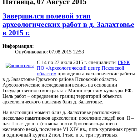
Пятница, 07 Август 2015
Завершился полевой этап
археологических работ в д. Залахтовье
в 2015 г.
Информация:
Опубликовано: 07.08.2015 12:53
С 14 по 27 июля 2015 г. специалисты
ГБУК
ПО «Археологический центр Псковской
области»
проводили археологические работы
в д. Залахтовье Гдовского района Псковской области.
Археологические исследования велись на основании
Государственного контракта с Министерством культуры РФ.
Цель работ – определение границ территорий объектов
археологического наследия близ д. Залахтовье.
На настоящий момент близ д. Залахтовье расположено
несколько памятников археологии: поселение людей кон. II –
нач. I тыс. до н.э. (стоянка эпохи бронзового-раннего
железного века), поселение VI-XIV вв., пять курганных групп
и одиночный курган 2 пол. I тыс. н.э., три грунтовых