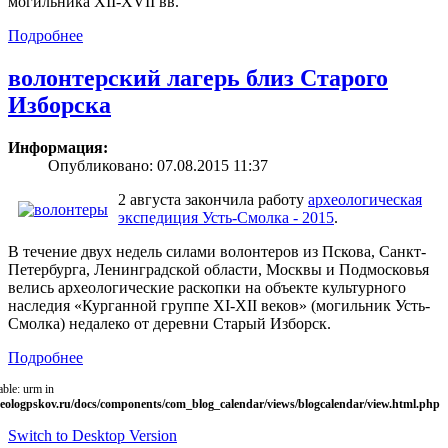
могильника XII-XVII вв.
Подробнее
волонтерский лагерь близ Старого
Изборска
Информация:
Опубликовано: 07.08.2015 11:37
2 августа закончила работу
археологическая
экспедиция Усть-Смолка - 2015
.
В течение двух недель силами волонтеров из Пскова, Санкт-
Петербурга, Ленинградской области, Москвы и Подмосковья
велись археологические раскопки на объекте культурного
наследия «Курганной группе XI-XII веков» (могильник Усть-
Смолка) недалеко от деревни Старый Изборск.
Подробнее
able: urm in
eologpskov.ru/docs/components/com_blog_calendar/views/blogcalendar/view.html.php
Switch to Desktop Version