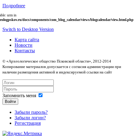
Подробнее
able: urm in
eologpskov.ru/docs/components/com_blog_calendar/views/blogcalendar/view.html.php
Switch to Desktop Version
Карта сайта
Новости
Контакты
© «Археологическое общество Псковской области», 2012-2014
Копирование материалов допускается с согласия администрации при
наличии размещения активной и индексируемой ссылки на сайт
Запомнить меня
Войти
Забыли пароль?
Забыли логин?
Регистрация