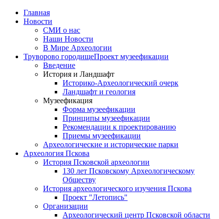
Главная
Новости
СМИ о нас
Наши Новости
В Мире Археологии
Труворово городище
Проект музеефикации
Введение
История и Ландшафт
Историко-Археологический очерк
Ландшафт и геология
Музеефикация
Форма музеефикации
Принципы музеефикации
Рекомендации к проектированию
Приемы музеефикации
Археологические и исторические парки
Археология Пскова
История Псковской археологии
130 лет Псковскому Археологическому
Обществу
История археологического изучения Пскова
Проект "Летопись"
Организации
Археологический центр Псковской области