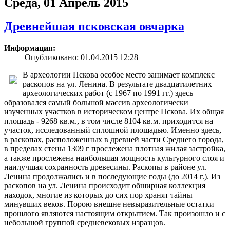
Среда, 01 Апрель 2015
Древнейшая псковская овчарка
Информация:
Опубликовано: 01.04.2015 12:28
В археологии Пскова особое место занимает комплекс
раскопов на ул. Ленина. В результате двадцатилетних
археологических работ (с 1967 по 1991 гг.) здесь
образовался самый большой массив археологически
изученных участков в историческом центре Пскова. Их общая
площадь - 9268 кв.м., в том числе 8104 кв.м. приходится на
участок, исследованный сплошной площадью. Именно здесь,
в раскопах, расположенных в древней части Среднего города,
в пределах стены 1309 г прослежена плотная жилая застройка,
а также прослежена наибольшая мощность культурного слоя и
наилучшая сохранность древесины. Раскопы в районе ул.
Ленина продолжались и в последующие годы (до 2014 г.). Из
раскопов на ул. Ленина происходит обширная коллекция
находок, многие из которых до сих пор хранят тайны
минувших веков. Порою внешне невыразительные остатки
прошлого являются настоящим открытием. Так произошло и с
небольшой группой средневековых изразцов.