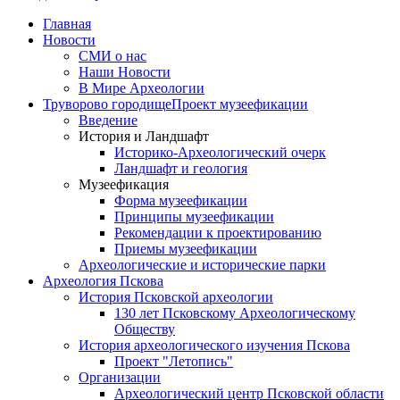
Главная
Новости
СМИ о нас
Наши Новости
В Мире Археологии
Труворово городище
Проект музеефикации
Введение
История и Ландшафт
Историко-Археологический очерк
Ландшафт и геология
Музеефикация
Форма музеефикации
Принципы музеефикации
Рекомендации к проектированию
Приемы музеефикации
Археологические и исторические парки
Археология Пскова
История Псковской археологии
130 лет Псковскому Археологическому
Обществу
История археологического изучения Пскова
Проект "Летопись"
Организации
Археологический центр Псковской области