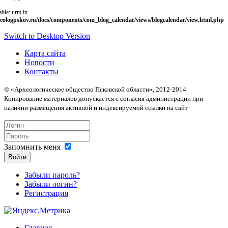
able: urm in
eologpskov.ru/docs/components/com_blog_calendar/views/blogcalendar/view.html.php
Switch to Desktop Version
Карта сайта
Новости
Контакты
© «Археологическое общество Псковской области», 2012-2014
Копирование материалов допускается с согласия администрации при
наличии размещения активной и индексируемой ссылки на сайт
Запомнить меня
Войти
Забыли пароль?
Забыли логин?
Регистрация
Главная