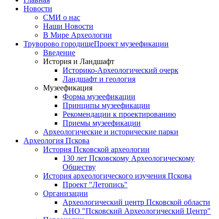
Новости
СМИ о нас
Наши Новости
В Мире Археологии
Труворово городище
Проект музеефикации
Введение
История и Ландшафт
Историко-Археологический очерк
Ландшафт и геология
Музеефикация
Форма музеефикации
Принципы музеефикации
Рекомендации к проектированию
Приемы музеефикации
Археологические и исторические парки
Археология Пскова
История Псковской археологии
130 лет Псковскому Археологическому
Обществу
История археологического изучения Пскова
Проект "Летопись"
Организации
Археологический центр Псковской области
АНО "Псковский Археологический Центр"