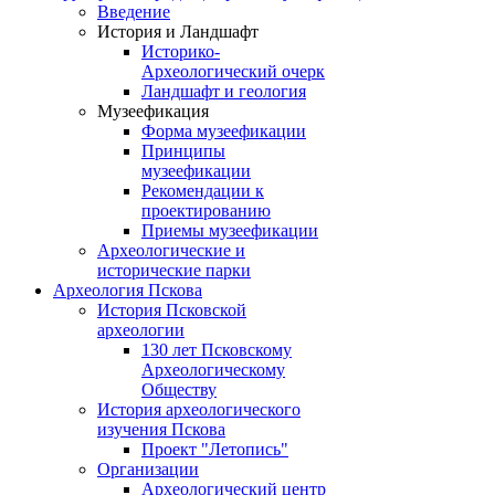
Введение
История и Ландшафт
Историко-
Археологический очерк
Ландшафт и геология
Музеефикация
Форма музеефикации
Принципы
музеефикации
Рекомендации к
проектированию
Приемы музеефикации
Археологические и
исторические парки
Археология Пскова
История Псковской
археологии
130 лет Псковскому
Археологическому
Обществу
История археологического
изучения Пскова
Проект "Летопись"
Организации
Археологический центр