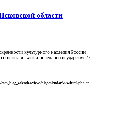
Псковской области
охранности культурного наследия России
оборота изъято и передано государству 77
/com_blog_calendar/views/blogcalendar/view.html.php
on