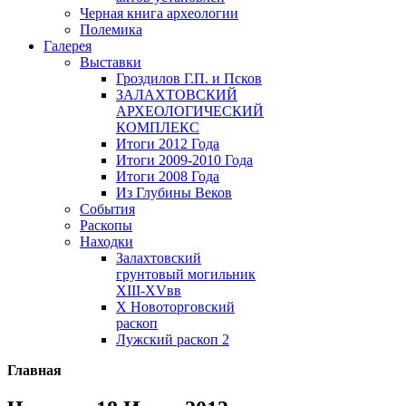
Черная книга археологии
Полемика
Галерея
Выставки
Гроздилов Г.П. и Псков
ЗАЛАХТОВСКИЙ
АРХЕОЛОГИЧЕСКИЙ
КОМПЛЕКС
Итоги 2012 Года
Итоги 2009-2010 Года
Итоги 2008 Года
Из Глубины Веков
События
Раскопы
Находки
Залахтовский
грунтовый могильник
XIII-XVвв
X Новоторговский
раскоп
Лужский раскоп 2
Главная