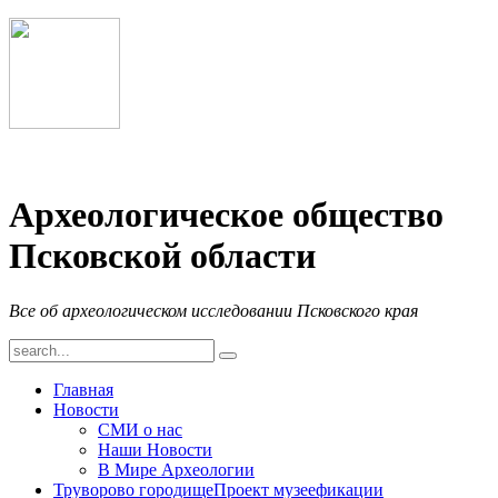
Археологическое общество
Псковской области
Все об археологическом исследовании Псковского края
Главная
Новости
СМИ о нас
Наши Новости
В Мире Археологии
Труворово городище
Проект музеефикации