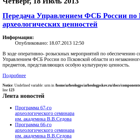
Четверг, 18 Июль 2013
Передача Управлением ФСБ России по 
археологических ценностей
Информация:
Опубликовано: 18.07.2013 12:50
В ходе оперативно- розыскных мероприятий по обеспечению с
Управлением ФСБ России по Псковской области из незаконного 
предметов, представляющих особую культурную ценность.
Подробнее
Notice
: Undefined variable: urm in
/home/arheologps/arheologpskov.ru/docs/components
line
123
Лента новостей
Программа 67-го
археологического семинара
им. академика В.В.Седова
Программа 66-го
археологического семинара
им. академика В.В.Седова