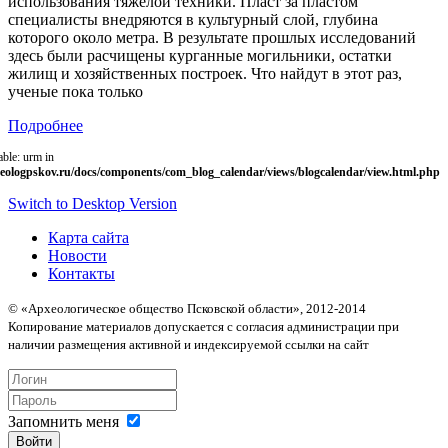
использования тяжелой техники. Пласт за пластом
специалисты внедряются в культурный слой, глубина
которого около метра. В результате прошлых исследований
здесь были расчищены курганные могильники, остатки
жилищ и хозяйственных построек. Что найдут в этот раз,
ученые пока только
Подробнее
able: urm in
eologpskov.ru/docs/components/com_blog_calendar/views/blogcalendar/view.html.php
Switch to Desktop Version
Карта сайта
Новости
Контакты
© «Археологическое общество Псковской области», 2012-2014
Копирование материалов допускается с согласия администрации при
наличии размещения активной и индексируемой ссылки на сайт
Запомнить меня
Войти