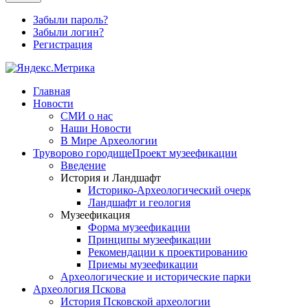
Забыли пароль?
Забыли логин?
Регистрация
Главная
Новости
СМИ о нас
Наши Новости
В Мире Археологии
Труворово городище
Проект музеефикации
Введение
История и Ландшафт
Историко-Археологический очерк
Ландшафт и геология
Музеефикация
Форма музеефикации
Принципы музеефикации
Рекомендации к проектированию
Приемы музеефикации
Археологические и исторические парки
Археология Пскова
История Псковской археологии