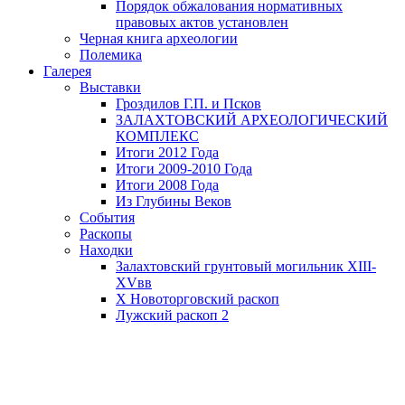
Порядок обжалования нормативных
правовых актов установлен
Черная книга археологии
Полемика
Галерея
Выставки
Гроздилов Г.П. и Псков
ЗАЛАХТОВСКИЙ АРХЕОЛОГИЧЕСКИЙ
КОМПЛЕКС
Итоги 2012 Года
Итоги 2009-2010 Года
Итоги 2008 Года
Из Глубины Веков
События
Раскопы
Находки
Залахтовский грунтовый могильник XIII-
XVвв
X Новоторговский раскоп
Лужский раскоп 2