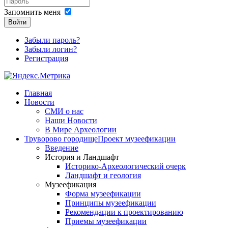
Запомнить меня
Войти
Забыли пароль?
Забыли логин?
Регистрация
Главная
Новости
СМИ о нас
Наши Новости
В Мире Археологии
Труворово городище
Проект музеефикации
Введение
История и Ландшафт
Историко-Археологический очерк
Ландшафт и геология
Музеефикация
Форма музеефикации
Принципы музеефикации
Рекомендации к проектированию
Приемы музеефикации