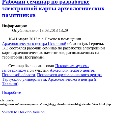
Рабочий семинар по разработке
электронной карты археологических
памятников
Информация:
Опубликовано: 13.03.2013 13:29
10-11 марта 2013 г. в Пскове в помещении
Археологического центра Псковской
области (ул. Герцена,
1/1) состоялся рабочий семинар по разработке электронной
карты археологических памятников, расположенных на
территории Программы.
Семинар был организован
Псковским музеем-
заповедником
при участии
Археологического центра
Псковской области
,
Псковского археологического центра
,
Тартуского университета
,
Археологического центра (г.
Таллинн)
.
Подробнее
able: urm in
eologpskov.ru/docs/components/com_blog_calendar/views/blogcalendar/view.html.php
Switch to Desktop Version