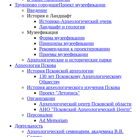
Труворово городище
Проект музеефикации
Введение
История и Ландшафт
Историко-Археологический очерк
Ландшафт и геология
Музеефикация
Форма музеефикации
Принципы музеефикации
Рекомендации к проектированию
Приемы музеефикации
Археологические и исторические парки
Археология Пскова
История Псковской археологии
130 лет Псковскому Археологическому
Обществу
История археологического изучения Пскова
Проект "Летопись"
Организации
Археологический центр Псковской области
АНО "Псковский Археологический Центр"
Персоналии
Ad Memoriam
Деятельность
Археологический семинар
им. академика В.В.
Седова