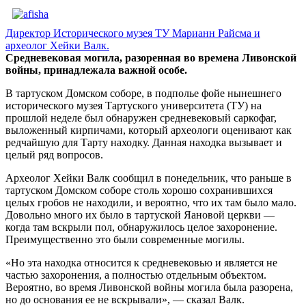
Директор Исторического музея ТУ Марианн Райсма и
археолог Хейки Валк.
Средневековая могила, разоренная во времена Ливонской
войны, принадлежала важной особе.
В тартуском Домском соборе, в подполье фойе нынешнего
исторического музея Тартуского университета (ТУ) на
прошлой неделе был обнаружен средневековый саркофаг,
выложенный кирпичами, который археологи оценивают как
редчайшую для Тарту находку. Данная находка вызывает и
целый ряд вопросов.
Археолог Хейки Валк сообщил в понедельник, что раньше в
тартуском Домском соборе столь хорошо сохранившихся
целых гробов не находили, и вероятно, что их там было мало.
Довольно много их было в тартуской Яановой церкви —
когда там вскрыли пол, обнаружилось целое захоронение.
Преимущественно это были современные могилы.
«Но эта находка относится к средневековью и является не
частью захоронения, а полностью отдельным объектом.
Вероятно, во время Ливонской войны могила была разорена,
но до основания ее не вскрывали», — сказал Валк.