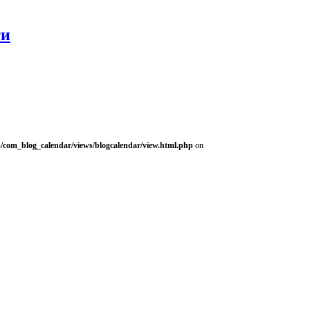
ти
/com_blog_calendar/views/blogcalendar/view.html.php
on