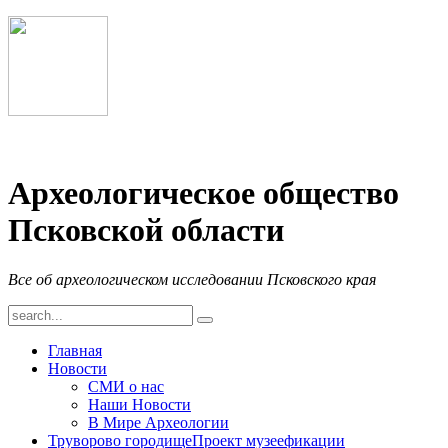
Археологическое общество
Псковской области
Все об археологическом исследовании Псковского края
Главная
Новости
СМИ о нас
Наши Новости
В Мире Археологии
Труворово городище
Проект музеефикации