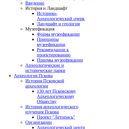
Введение
История и Ландшафт
Историко-
Археологический очерк
Ландшафт и геология
Музеефикация
Форма музеефикации
Принципы
музеефикации
Рекомендации к
проектированию
Приемы музеефикации
Археологические и
исторические парки
Археология Пскова
История Псковской
археологии
130 лет Псковскому
Археологическому
Обществу
История археологического
изучения Пскова
Проект "Летопись"
Организации
Археологический центр