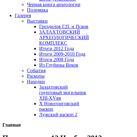
Черная книга археологии
Полемика
Галерея
Выставки
Гроздилов Г.П. и Псков
ЗАЛАХТОВСКИЙ
АРХЕОЛОГИЧЕСКИЙ
КОМПЛЕКС
Итоги 2012 Года
Итоги 2009-2010 Года
Итоги 2008 Года
Из Глубины Веков
События
Раскопы
Находки
Залахтовский
грунтовый могильник
XIII-XVвв
X Новоторговский
раскоп
Лужский раскоп 2
Главная