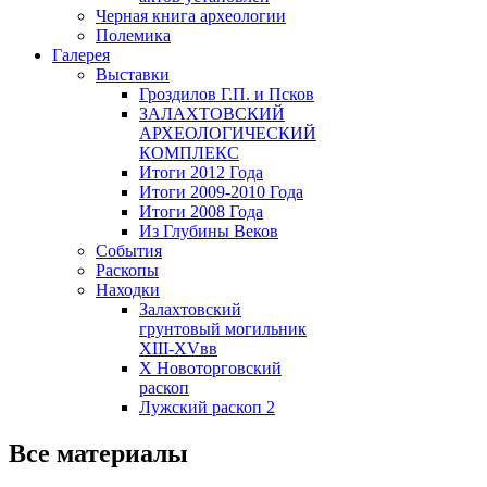
Черная книга археологии
Полемика
Галерея
Выставки
Гроздилов Г.П. и Псков
ЗАЛАХТОВСКИЙ
АРХЕОЛОГИЧЕСКИЙ
КОМПЛЕКС
Итоги 2012 Года
Итоги 2009-2010 Года
Итоги 2008 Года
Из Глубины Веков
События
Раскопы
Находки
Залахтовский
грунтовый могильник
XIII-XVвв
X Новоторговский
раскоп
Лужский раскоп 2
Все материалы