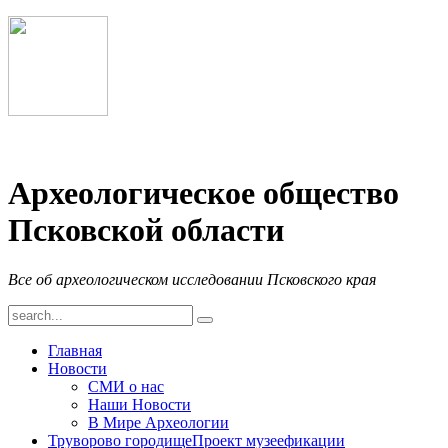
Археологическое общество
Псковской области
Все об археологическом исследовании Псковского края
Главная
Новости
СМИ о нас
Наши Новости
В Мире Археологии
Труворово городище
Проект музеефикации