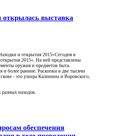
и открылась выставка
Находки и открытия 2015»Сегодня в
 открытия 2015». На ней представлены
лементы оружия и предметов быта.
я и более ранние. Раскопки в две тысячи
Пскове - это улицы Калинина и Воровского,
 разных находок.
росам обеспечения
едия в ходе проведения