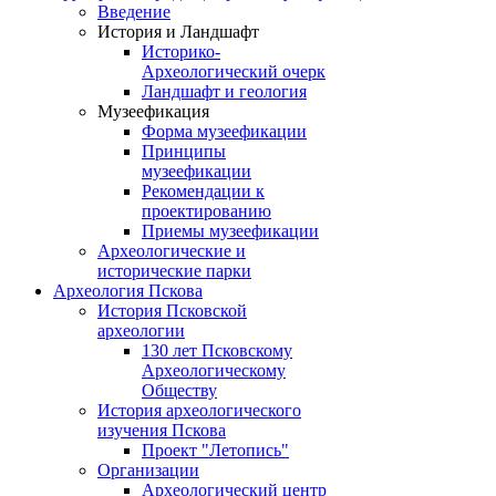
Введение
История и Ландшафт
Историко-
Археологический очерк
Ландшафт и геология
Музеефикация
Форма музеефикации
Принципы
музеефикации
Рекомендации к
проектированию
Приемы музеефикации
Археологические и
исторические парки
Археология Пскова
История Псковской
археологии
130 лет Псковскому
Археологическому
Обществу
История археологического
изучения Пскова
Проект "Летопись"
Организации
Археологический центр