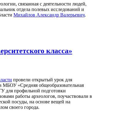
логии, связанная с деятельности людей,
чальник отдела полевых исследований и
бласти
Михайлов Александр Валерьевич
.
рситетского класса»
бласти
провели открытый урок для
ов МБОУ «Средняя общеобразовательная
ГУ для профильной подготовки
новами работы археологов, поучаствовали в
ской посуды, на основе вещей на
лом своего города.