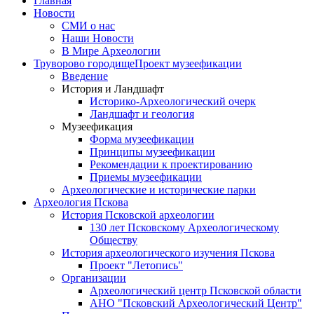
Главная
Новости
СМИ о нас
Наши Новости
В Мире Археологии
Труворово городище
Проект музеефикации
Введение
История и Ландшафт
Историко-Археологический очерк
Ландшафт и геология
Музеефикация
Форма музеефикации
Принципы музеефикации
Рекомендации к проектированию
Приемы музеефикации
Археологические и исторические парки
Археология Пскова
История Псковской археологии
130 лет Псковскому Археологическому
Обществу
История археологического изучения Пскова
Проект "Летопись"
Организации
Археологический центр Псковской области
АНО "Псковский Археологический Центр"