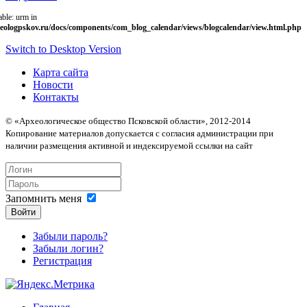
able: urm in
eologpskov.ru/docs/components/com_blog_calendar/views/blogcalendar/view.html.php
Switch to Desktop Version
Карта сайта
Новости
Контакты
© «Археологическое общество Псковской области», 2012-2014
Копирование материалов допускается с согласия администрации при
наличии размещения активной и индексируемой ссылки на сайт
Запомнить меня
Войти
Забыли пароль?
Забыли логин?
Регистрация