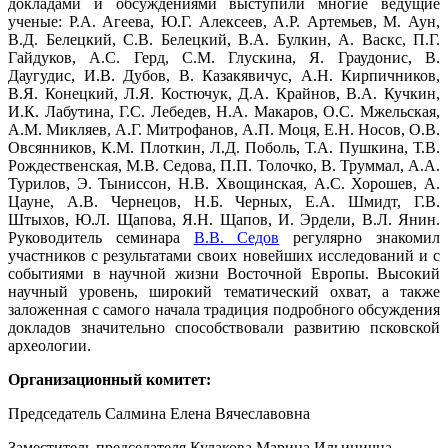
докладами и обсуждениями выступили многие ведущие
ученые: Р.А. Агеева, Ю.Г. Алексеев, А.Р. Артемьев, М. Аун,
В.Д. Белецкий, С.В. Белецкий, В.А. Булкин, А. Васкс, П.Г.
Гайдуков, А.С. Герд, С.М. Глускина, Я. Граудонис, В.
Даугудис, И.В. Дубов, В. Казакявичус, А.Н. Кирпичников,
В.Я. Конецкий, Л.Я. Костючук, Д.А. Крайнов, В.А. Кучкин,
И.К. Лабутина, Г.С. Лебедев, Н.А. Макаров, О.С. Мжельская,
А.М. Микляев, А.Г. Митрофанов, А.П. Моця, Е.Н. Носов, О.В.
Овсянников, К.М. Плоткин, Л.Д. Поболь, Т.А. Пушкина, Т.В.
Рождественская, М.В. Седова, П.П. Толочко, В. Труммал, А.А.
Турилов, Э. Тыниссон, Н.В. Хвощинская, А.С. Хорошев, А.
Цауне, А.В. Чернецов, Н.Б. Черных, Е.А. Шмидт, Г.В.
Штыхов, Ю.Л. Щапова, Я.Н. Щапов, И. Эрдели, В.Л. Янин.
Руководитель семинара
В.В. Седов
регулярно знакомил
участников с результатами своих новейших исследований и с
событиями в научной жизни Восточной Европы. Высокий
научный уровень, широкий тематический охват, а также
заложенная с самого начала традиция подробного обсуждения
докладов значительно способствовали развитию псковской
археологии.
Организационный комитет:
Председатель Салмина Елена Вячеславовна
Заместитель председателя Кулакова Марина Ильинична