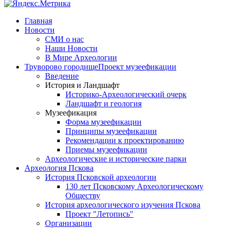
Главная
Новости
СМИ о нас
Наши Новости
В Мире Археологии
Труворово городище
Проект музеефикации
Введение
История и Ландшафт
Историко-Археологический очерк
Ландшафт и геология
Музеефикация
Форма музеефикации
Принципы музеефикации
Рекомендации к проектированию
Приемы музеефикации
Археологические и исторические парки
Археология Пскова
История Псковской археологии
130 лет Псковскому Археологическому
Обществу
История археологического изучения Пскова
Проект "Летопись"
Организации