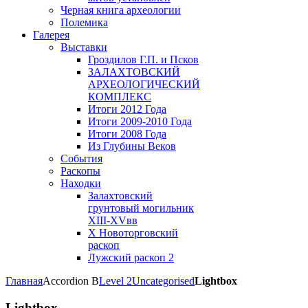
Черная книга археологии
Полемика
Галерея
Выставки
Гроздилов Г.П. и Псков
ЗАЛАХТОВСКИЙ
АРХЕОЛОГИЧЕСКИЙ
КОМПЛЕКС
Итоги 2012 Года
Итоги 2009-2010 Года
Итоги 2008 Года
Из Глубины Веков
События
Раскопы
Находки
Залахтовский
грунтовый могильник
XIII-XVвв
X Новоторговский
раскоп
Лужский раскоп 2
Главная
Accordion B
Level 2
Uncategorised
Lightbox
Lightbox