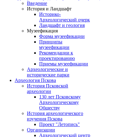
Введение
История и Ландшафт
Историко-
Археологический очерк
Ландшафт и геология
Музеефикация
Форма музеефикации
Принципы
музеефикации
Рекомендации к
проектированию
Приемы музеефикации
Археологические и
исторические парки
Археология Пскова
История Псковской
археологии
130 лет Псковскому
Археологическому
Обществу
История археологического
изучения Пскова
Проект "Летопись"
Организации
Археологический центр