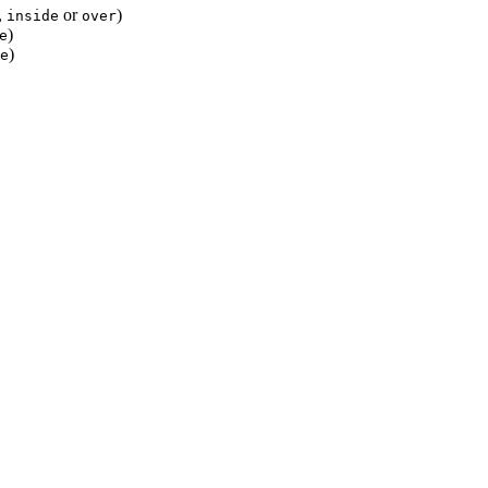
,
or
)
inside
over
)
e
)
e