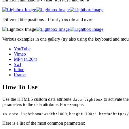
fade
elastic
none
Different title positions -
,
and
float
inside
over
Various examples in one gallery (try also using the keyboard and mou
YouTube
Vimeo
MP4 (h.264)
Swf
Inline
Iframe
How To Use
Use the HTML5 custom data attribute
to activate th
data-lightbox
parameters to the data attribute. For example:
<a data-lightbox="width:1000;height:700;" href="http://
Here is a list of the most common parameters: