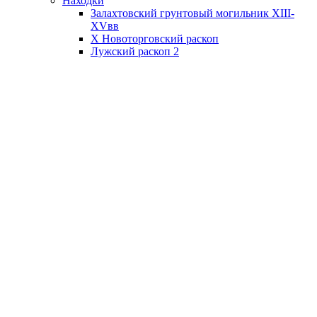
Находки
Залахтовский грунтовый могильник XIII-
XVвв
X Новоторговский раскоп
Лужский раскоп 2