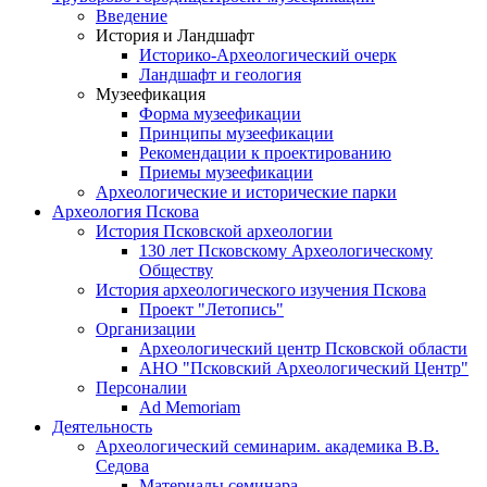
Введение
История и Ландшафт
Историко-Археологический очерк
Ландшафт и геология
Музеефикация
Форма музеефикации
Принципы музеефикации
Рекомендации к проектированию
Приемы музеефикации
Археологические и исторические парки
Археология Пскова
История Псковской археологии
130 лет Псковскому Археологическому
Обществу
История археологического изучения Пскова
Проект "Летопись"
Организации
Археологический центр Псковской области
АНО "Псковский Археологический Центр"
Персоналии
Ad Memoriam
Деятельность
Археологический семинар
им. академика В.В.
Седова
Материалы семинара