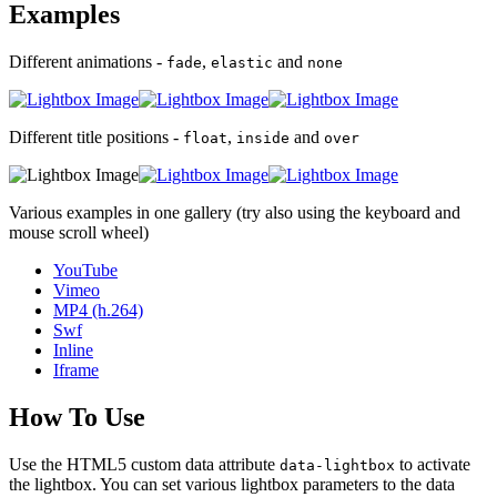
Examples
Different animations -
,
and
fade
elastic
none
Different title positions -
,
and
float
inside
over
Various examples in one gallery (try also using the keyboard and
mouse scroll wheel)
YouTube
Vimeo
MP4 (h.264)
Swf
Inline
Iframe
How To Use
Use the HTML5 custom data attribute
to activate
data-lightbox
the lightbox. You can set various lightbox parameters to the data