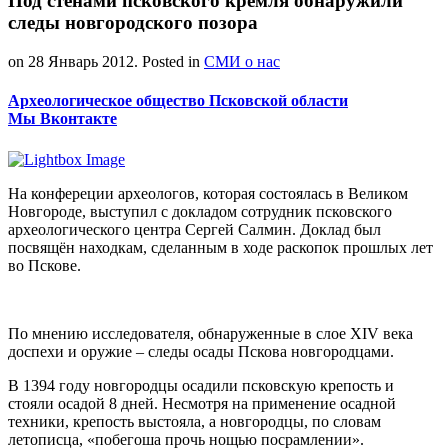
Под стенами псковского кремля обнаружили
следы новгородского позора
on
28 Январь 2012
. Posted in
СМИ о нас
Археологическое общество Псковской области
Мы Вконтакте
На конфереции археологов, которая состоялась в Великом
Новгороде, выступил с докладом сотрудник псковского
археологического центра Сергей Салмин. Доклад был
посвящён находкам, сделанным в ходе раскопок прошлых лет
во Пскове.
По мнению исследователя, обнаруженные в слое XIV века
доспехи и оружие – следы осады Пскова новгородцами.
В 1394 году новгородцы осадили псковскую крепость и
стояли осадой 8 дней. Несмотря на применение осадной
техники, крепость выстояла, а новгородцы, по словам
летописца, «побегоша прочь нощью посрамлении».