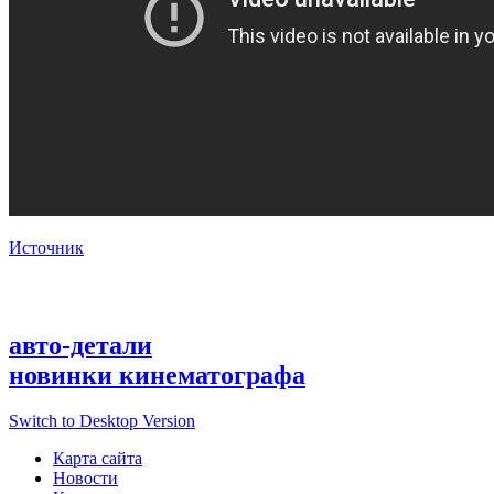
Источник
авто-детали
новинки кинематографа
Switch to Desktop Version
Карта сайта
Новости