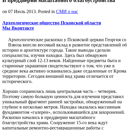
В преддверии масштабного благоустройства
on
07 Июль 2013
. Posted in
СМИ о нас
Археологическое общество Псковской области
Мы Вконтакте
Археологические раскопки у Псковской церкви Георгия со
Взвоза внесли весомый вклад в развитие представлений об
истории и архитектуре города. Такие выводы сделали
специалисты, изучив находки. Здесь был обнаружен
культурный слой 12-13 веков. Найденные предметы быта и
старинные украшения свидетельствуют о том, что уже в
средние века активно осваивались даже отдаленные от Крома
территории. Сегодня внешний вид храма отличается от
исторического.
Хорошо сохранилась лишь центральная часть – четверик.
Поэтому самую большую ценность для изучения представил
уникальный фрагмент ранней застройки, обнаруженный на
глубине в несколько метров. Находка оказалась массивным
фундаментом «галереи», использовавшейся для захоронений.
Раскопки начались в преддверии масштабного
благоустройства храма. Сооружение 15-го века ждут
капитальные ремонтно-реставрационные работы с