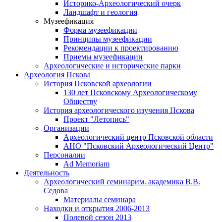
Историко-Археологический очерк
Ландшафт и геология
Музеефикация
Форма музеефикации
Принципы музеефикации
Рекомендации к проектированию
Приемы музеефикации
Археологические и исторические парки
Археология Пскова
История Псковской археологии
130 лет Псковскому Археологическому
Обществу
История археологического изучения Пскова
Проект "Летопись"
Организации
Археологический центр Псковской области
АНО "Псковский Археологический Центр"
Персоналии
Ad Memoriam
Деятельность
Археологический семинар
им. академика В.В.
Седова
Материалы семинара
Находки и открытия 2006-2013
Полевой сезон 2013