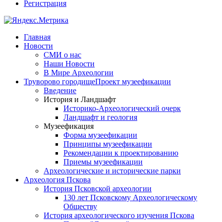
Регистрация
Главная
Новости
СМИ о нас
Наши Новости
В Мире Археологии
Труворово городище
Проект музеефикации
Введение
История и Ландшафт
Историко-Археологический очерк
Ландшафт и геология
Музеефикация
Форма музеефикации
Принципы музеефикации
Рекомендации к проектированию
Приемы музеефикации
Археологические и исторические парки
Археология Пскова
История Псковской археологии
130 лет Псковскому Археологическому
Обществу
История археологического изучения Пскова