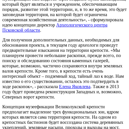
который будет являться и учреждением, обеспечивающим
порядок, развитие этой территории, и, в то же время, это будет
заповедная территория, на которой будет ограничена
современная хозяйственная деятельность», - сформулировала
идею концепции директор
Археологического центра
Псковской области
.
Для получения дополнительных данных, необходимых для
обоснования проекта, в текущем году археологи проведут
предварительные изыскания на территории крепости. «Мы
планируем провести небольшие раскопки, прежде всего, по
поиску и обследованию состояния каменных галерей,
которые, возможно, частично сохраняются внутри земляных
валов крепости. Кроме того, в крепости есть очень
интересный объект – подземный ход, тайный лаз к воде. Нам
известно о его существовании, осталось это подтвердить в
ходе раскопок», - рассказала
Елена Яковлева
. Также в 2013
году будет проведена реконструкция Западных и, возможно,
Северных ворот крепости.
Концепция музеефикации Великолукской крепости
предполагает выделение трех функциональных зон, ядром
которых является сама территория крепости. На одном из
крепостных бастионов будет воссоздана система деревянных
укреплений, земляные насыпи, проходы и выходы на мост.