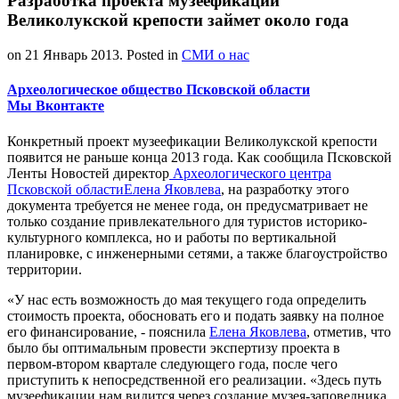
Разработка проекта музеефикации
Великолукской крепости займет около года
on
21 Январь 2013
. Posted in
СМИ о нас
Археологическое общество Псковской области
Мы Вконтакте
Конкретный проект музеефикации Великолукской крепости
появится не раньше конца 2013 года. Как сообщила Псковской
Ленты Новостей директор
Археологического центра
Псковской области
Елена Яковлева
, на разработку этого
документа требуется не менее года, он предусматривает не
только создание привлекательного для туристов историко-
культурного комплекса, но и работы по вертикальной
планировке, с инженерными сетями, а также благоустройство
территории.
«У нас есть возможность до мая текущего года определить
стоимость проекта, обосновать его и подать заявку на полное
его финансирование, - пояснила
Елена Яковлева
, отметив, что
было бы оптимальным провести экспертизу проекта в
первом-втором квартале следующего года, после чего
приступить к непосредственной его реализации. «Здесь путь
музеефикации нам видится через создание музея-заповедника,