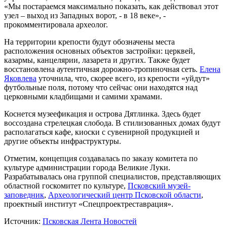
«Мы постараемся максимально показать, как действовал этот
узел – выход из Западных ворот, - в 18 веке», -
прокомментировала археолог.
На территории крепости будут обозначены места
расположения основных объектов застройки: церквей,
казармы, канцелярии, лазарета и других. Также будет
восстановлена аутентичная дорожно-тропиночная сеть.
Елена
Яковлева
уточнила, что, скорее всего, из крепости «уйдут»
футбольные поля, потому что сейчас они находятся над
церковными кладбищами и самими храмами.
Коснется музеефикация и острова Дятлинка. Здесь будет
воссоздана стрелецкая слобода. В стилизованных домах будут
располагаться кафе, киоски с сувенирной продукцией и
другие объекты инфраструктуры.
Отметим, концепция создавалась по заказу комитета по
культуре администрации города Великие Луки.
Разрабатывалась она группой специалистов, представляющих
областной госкомитет по культуре,
Псковский музей-
заповедник
,
Археологический центр Псковской области
,
проектный институт «Спецпроектреставрация».
Источник:
Псковская Лента Новостей