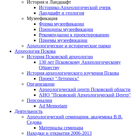
История и Ландшафт
Историко-Археологический очерк
Ландшафт и геология
Музеефикация
Форма музеефикации
Принципы музеефикации
Рекомендации к проектированию
Приемы музеефикации
Археологические и исторические парки
Археология Пскова
История Псковской археологии
130 лет Псковскому Археологическому
Обществу
История археологического изучения Пскова
Проект "Летопись"
Организации
Археологический центр Псковской области
АНО "Псковский Археологический Центр"
Персоналии
Ad Memoriam
Деятельность
Археологический семинар
им. академика В.В.
Седова
Материалы семинара
Находки и открытия 2006-2013