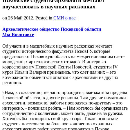
Псковские студенты-археологи мечтают
поучаствовать в научных раскопках
on
26 Май 2012
. Posted in
СМИ о нас
Археологическое общество Псковской области
Мы Вконтакте
Об участии в масштабных научных раскопках мечтают
студенты исторического факультета ПсковГУ, которые
представляют Псковскую область на межрегиональном слете
молодежных археологических отрядов. В интервью
корреспонденту Псковской Ленты Новостей, студенты IV
курса Илья и Валерия признались, что слет для них – это
возможность обменяться опытом с археологами из других
регионов.
«Нам, к сожалению, не часто приходится выезжать за пределы
Псковской области, в другие регионы. Там другие памятники
археологии, возможно, работы проводятся по-другому – это
интересно, - пояснили ребята. – Нам хотелось бы организовать
сотрудничество с коллегами, может быть, даже из-за рубежа.
Хотелось бы расширить свой кругозор». Также псковские
студенты посетовали на большое количество охранных
археологических работ, которые проводятся в Пскове.