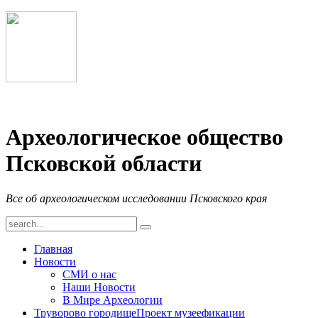
Археологическое общество
Псковской области
Все об археологическом исследовании Псковского края
Главная
Новости
СМИ о нас
Наши Новости
В Мире Археологии
Труворово городище
Проект музеефикации