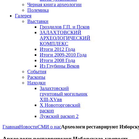
Черная книга археологии
Полемика
Галерея
Выставки
Гроздилов Г.П. и Псков
ЗАЛАХТОВСКИЙ
АРХЕОЛОГИЧЕСКИЙ
КОМПЛЕКС
Итоги 2012 Года
Итоги 2009-2010 Года
Итоги 2008 Года
Из Глубины Веков
События
Раскопы
Находки
Залахтовский
грунтовый могильник
XIII-XVвв
X Новоторговский
раскоп
Лужский раскоп 2
Главная
Новости
СМИ о нас
Археологи реставрируют Изборску
Археологи реставрируют Изборскую крепость.