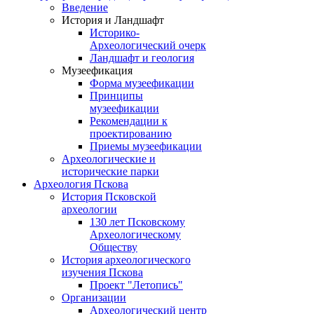
Введение
История и Ландшафт
Историко-
Археологический очерк
Ландшафт и геология
Музеефикация
Форма музеефикации
Принципы
музеефикации
Рекомендации к
проектированию
Приемы музеефикации
Археологические и
исторические парки
Археология Пскова
История Псковской
археологии
130 лет Псковскому
Археологическому
Обществу
История археологического
изучения Пскова
Проект "Летопись"
Организации
Археологический центр