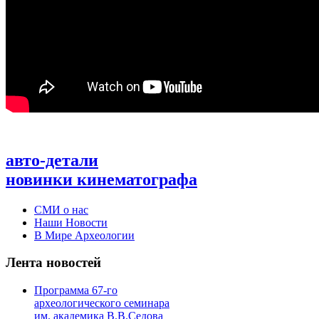
авто-детали
новинки кинематографа
СМИ о нас
Наши Новости
В Мире Археологии
Лента новостей
Программа 67-го
археологического семинара
им. академика В.В.Седова