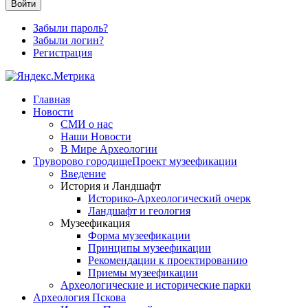
Войти
Забыли пароль?
Забыли логин?
Регистрация
Главная
Новости
СМИ о нас
Наши Новости
В Мире Археологии
Труворово городище
Проект музеефикации
Введение
История и Ландшафт
Историко-Археологический очерк
Ландшафт и геология
Музеефикация
Форма музеефикации
Принципы музеефикации
Рекомендации к проектированию
Приемы музеефикации
Археологические и исторические парки
Археология Пскова