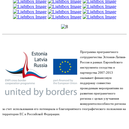
Программа приграничного
сотрудничества Эстония-Латвия-
Россия в рамках Европейского
инструмента соседства и
партнерства 2007-2013
оказывает финансовую
поддержку совместно
проводимым мероприятиям по
развитию приграничного
региона с целью улучшения
конкурентоспособности региона
за счет
использования его потенциала и благоприятного географического положения на
территории ЕС и Российской Федерации.