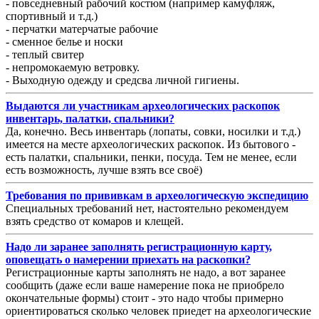
- повседневный рабочий костюм (например камуфляж,
спортивный и т.д.)
- перчатки матерчатые рабочие
- сменное белье и носки
- теплый свитер
- непромокаемую ветровку.
- Выходную одежду и средсва личной гигиены.
Выдаются ли участникам археологических раскопок
инвентарь, палатки, спальники?
Да, конечно. Весь инвентарь (лопаты, совки, носилки и т.д.)
имеется на месте археологических раскопок. Из бытового -
есть палатки, спальники, пенки, посуда. Тем не менее, если
есть возможность, лучше взять все своё)
Требования по прививкам в археологическую экспедицию
Специальных требований нет, настоятельно рекомендуем
взять средство от комаров и клещей.
Надо ли заранее заполнять регистрационную карту,
оповещать о намерении приехать на раскопки?
Регистрационные карты заполнять не надо, а вот заранее
сообщить (даже если ваше намерение пока не приобрело
окончательные формы) стоит - это надо чтобы примерно
ориентироваться сколько человек приедет на археологические