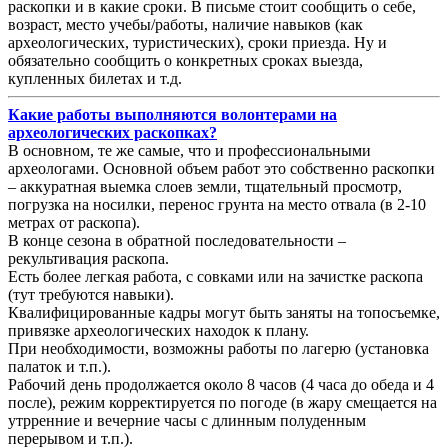
раскопки и в какие сроки. В письме стоит сообщить о себе,
возраст, место учебы/работы, наличие навыков (как
археологических, туристических), сроки приезда. Ну и
обязательно сообщить о конкретных сроках выезда,
купленных билетах и т.д.
Какие работы выполняются волонтерами на
археологических раскопках?
В основном, те же самые, что и профессиональными
археологами. Основной объем работ это собственно раскопки
– аккуратная выемка слоев земли, тщательный просмотр,
погрузка на носилки, перенос грунта на место отвала (в 2-10
метрах от раскопа).
В конце сезона в обратной последовательности –
рекультивация раскопа.
Есть более легкая работа, с совками или на зачистке раскопа
(тут требуются навыки).
Квалифицированные кадры могут быть заняты на топосъемке,
привязке археологических находок к плану.
При необходимости, возможны работы по лагерю (установка
палаток и т.п.).
Рабочий день продолжается около 8 часов (4 часа до обеда и 4
после), режим корректируется по погоде (в жару смещается на
утрренние и вечерние часы с длинным полуденным
перерывом и т.п.).