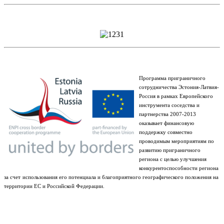
Программа приграничного
сотрудничества Эстония-Латвия-
Россия в рамках Европейского
инструмента соседства и
партнерства 2007-2013
оказывает финансовую
поддержку совместно
проводимым мероприятиям по
развитию приграничного
региона с целью улучшения
конкурентоспособности региона
за счет
использования его потенциала и благоприятного географического положения на
территории ЕС и Российской Федерации.