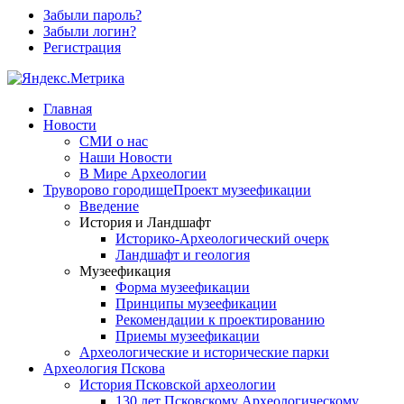
Забыли пароль?
Забыли логин?
Регистрация
Главная
Новости
СМИ о нас
Наши Новости
В Мире Археологии
Труворово городище
Проект музеефикации
Введение
История и Ландшафт
Историко-Археологический очерк
Ландшафт и геология
Музеефикация
Форма музеефикации
Принципы музеефикации
Рекомендации к проектированию
Приемы музеефикации
Археологические и исторические парки
Археология Пскова
История Псковской археологии
130 лет Псковскому Археологическому