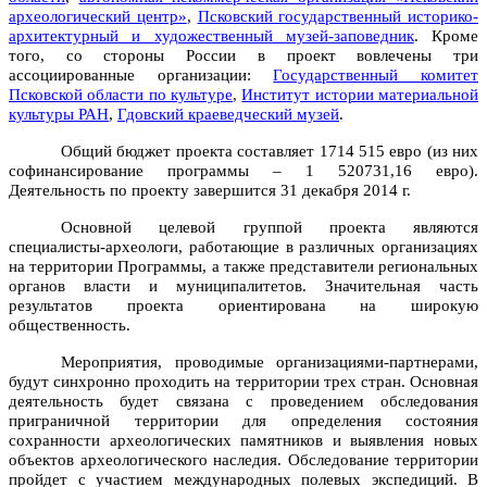
археологический центр»
,
Псковский государственный историко-
архитектурный и художественный музей-заповедник
. Кроме
того, со стороны России в проект вовлечены три
ассоциированные организации:
Государственный комитет
Псковской области по культуре
,
Институт истории материальной
культуры РАН
,
Гдовский краеведческий музей
.
Общий бюджет проекта составляет
1
714 515
евро (из них
софинансирование программы –
1
520
731,16
евро).
Деятельность по проекту завершится 31 декабря 2014 г.
Основной целевой группой проекта являются
специалисты-археологи, работающие в различных организациях
на территории Программы, а также представители региональных
органов власти и муниципалитетов. Значительная часть
результатов проекта ориентирована на широкую
общественность.
Мероприятия, проводимые организациями-партнерами,
будут синхронно проходить на территории трех стран. Основная
деятельность будет связана с проведением обследования
приграничной территории для определения состояния
сохранности археологических памятников и выявления новых
объектов археологического наследия. Обследование территории
пройдет с участием международных полевых экспедиций. В