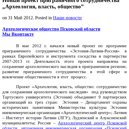
Новый проект приграничного сотрудничества
„Археология, власть, общество”
on
31 Май 2012
. Posted in
Наши новости
Археологическое общество Псковской области
Мы Вконтакте
В
ма
е
2012 г.
начался
нов
ый
проект по программе
приграничного сотрудничества «Эстония-Латвия-Россия» в
рамках Европейского и инструмента
соседства и партнерства
2007-2013 гг. Деятельность этого проекта направлена на
сохранение археологического наследия в приграничном регионе,
развитие приграничного сотрудничества в этой сфере и
вовлечение общественности в этот процесс.
Проект «Археология, власть, общество: сотрудничество
для сохранения археологического наследия» под руководством
Тартуского университета (Эстония) объединяет 9 партнерских
организаций из трех стран: Эстони
я
–
Департамент охраны
исторических памятников Министерства культуры Эстонии
и
некоммерческая организация
«
Археологический центр
»
; Латви
я
–
Институт истории Латвии
(
ЛГУ
),
Лудзенский
и
Алуксненский
муниципалитет
ы
; Россия –
Археологический центр Псковской
области
,
автономная некоммерческая организация «Псковский