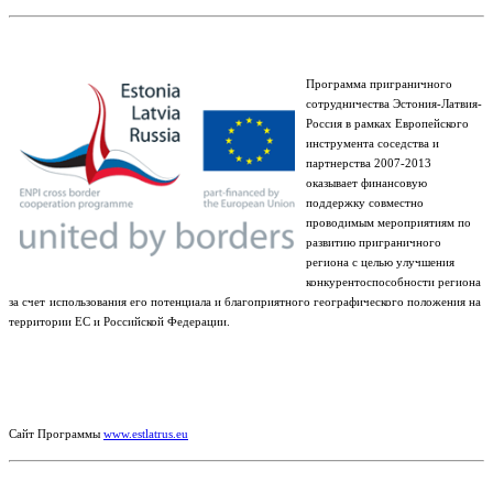
Программа приграничного
сотрудничества Эстония-Латвия-
Россия в рамках Европейского
инструмента соседства и
партнерства 2007-2013
оказывает финансовую
поддержку совместно
проводимым мероприятиям по
развитию приграничного
региона с целью улучшения
конкурентоспособности региона
за счет
использования его потенциала и благоприятного географического положения на
территории ЕС и Российской Федерации.
Сайт Программы
www.estlatrus.eu