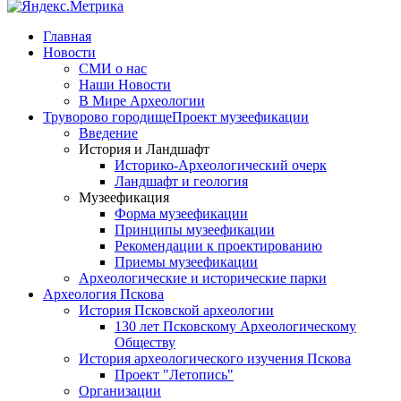
Главная
Новости
СМИ о нас
Наши Новости
В Мире Археологии
Труворово городище
Проект музеефикации
Введение
История и Ландшафт
Историко-Археологический очерк
Ландшафт и геология
Музеефикация
Форма музеефикации
Принципы музеефикации
Рекомендации к проектированию
Приемы музеефикации
Археологические и исторические парки
Археология Пскова
История Псковской археологии
130 лет Псковскому Археологическому
Обществу
История археологического изучения Пскова
Проект "Летопись"
Организации