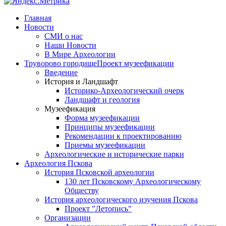
Главная
Новости
СМИ о нас
Наши Новости
В Мире Археологии
Труворово городище
Проект музеефикации
Введение
История и Ландшафт
Историко-Археологический очерк
Ландшафт и геология
Музеефикация
Форма музеефикации
Принципы музеефикации
Рекомендации к проектированию
Приемы музеефикации
Археологические и исторические парки
Археология Пскова
История Псковской археологии
130 лет Псковскому Археологическому
Обществу
История археологического изучения Пскова
Проект "Летопись"
Организации