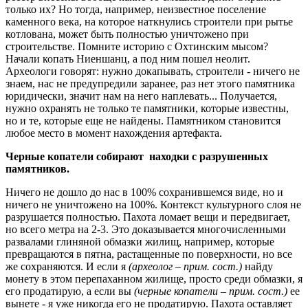
только их? Но тогда, например, неизвестное поселение
каменного века, на которое наткнулись строители при рытье
котлована, может быть полностью уничтожено при
строительстве. Помните историю с Охтинским мысом?
Начали копать Ниеншанц, а под ним пошел неолит.
Археологи говорят: нужно докапывать, строители - ничего не
знаем, нас не предупредили заранее, раз нет этого памятника
юридически, значит нам на него наплевать... Получается,
нужно охранять не только те памятники, которые известны,
но и те, которые еще не найдены. Памятником становится
любое место в момент нахождения артефакта.
Черные копатели собирают находки с разрушенных
памятников.
Ничего не дошло до нас в 100% сохранившемся виде, но и
ничего не уничтожено на 100%. Контекст культурного слоя не
разрушается полностью. Пахота ломает вещи и передвигает,
но всего метра на 2-3. Это доказывается многочисленными
развалами глиняной обмазки жилищ, например, которые
превращаются в пятна, растащенные по поверхности, но все
же сохраняются. И если я
(археолог – прим. сост.)
найду
монету в этом перепаханном жилище, просто среди обмазки, я
его продатирую, а если вы
(черные копатели – прим. сост.)
ее
вынете - я уже никогда его не продатирую. Пахота оставляет