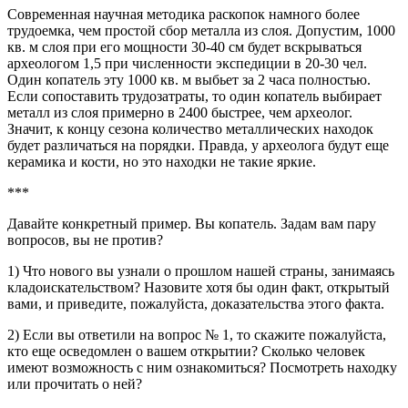
Современная научная методика раскопок намного более
трудоемка, чем простой сбор металла из слоя. Допустим, 1000
кв. м слоя при его мощности 30-40 см будет вскрываться
археологом 1,5 при численности экспедиции в 20-30 чел.
Один копатель эту 1000 кв. м выбьет за 2 часа полностью.
Если сопоставить трудозатраты, то один копатель выбирает
металл из слоя примерно в 2400 быстрее, чем археолог.
Значит, к концу сезона количество металлических находок
будет различаться на порядки. Правда, у археолога будут еще
керамика и кости, но это находки не такие яркие.
***
Давайте конкретный пример. Вы копатель. Задам вам пару
вопросов, вы не против?
1) Что нового вы узнали о прошлом нашей страны, занимаясь
кладоискательством? Назовите хотя бы один факт, открытый
вами, и приведите, пожалуйста, доказательства этого факта.
2) Если вы ответили на вопрос № 1, то скажите пожалуйста,
кто еще осведомлен о вашем открытии? Сколько человек
имеют возможность с ним ознакомиться? Посмотреть находку
или прочитать о ней?