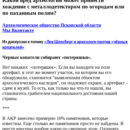
Какой вред археологии может принести
хождение с металлодетектором по огородам или
по паханным полям?
Археологическое общество Псковской области
Мы Вконтакте
Из дискуссии к топику
«Лев Шлосберг и археологи против «чёрных
копателей»
Черные копатели собирают «потеряшки».
Нет никаких «потеряшек». Если вы находите на поле
артефакт, в этот же момент участок, на котором вы его
обнаружили, становится "выявленным объектом
археологического наследия", он подлежит охране, а артефакт -
сдаче в музей. То есть, как только вы что-то нашли, вы
становитесь грабителем национального достояния нашей
страны.
***
В АКР занесено примерно 10% памятников, которые
известны. Еще столько же памятников просто не найдены. В
реестр внесены вообще какие-то смешные доли. Охранять