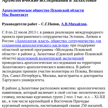
Археологические исследования в Залахтовье
Археологическое общество Псковской области
Мы Вконтакте
Руководители работ – С.Г.Попов,
А.В.Михайлов
.
С 8 по 22 июля 2013 г. в рамках реализации международного
проекта приграничного сотрудничества Эстонии, Латвии и
России
«Археология, власть, общество: сотрудничество для
сохранения археологического наследия»
при поддержке
областной целевой программы «Молодежь Псковской
области» в районе д. Залахтовье (Гдовский район Псковской
области)
молодежной волонтерской экспедицией
проводились археологические исследования на территории
Залахтовского археологического комплекса. В работе
экспедиции приняли участие волонтеры из Пскова, Великих
Лук, Санкт-Петербурга, Москвы, магистранты и докторанты
Тартуского университета.
В районе д.Залахтовье расположен комплекс археологических
памятников, который включает в свой состав: неолитическую
стоянку, несколько курганных групп 2 пол. I тыс. н.э. – XI-XII
вв., в том числе крупнейший в Восточном Причудье
курганный некрополь, насчитывающий свыше 250 насыпей,