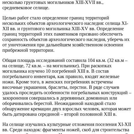
несколько грунтовых могильников XIII-XVII вв.,
средневековое селище.
Целью работ стало определение границ территорий
нескольких объектов археологического наследия: селища XI-
XII вв. и грунтового могильника XIII-XV вв. Определение
границ территорий этих памятников призвано обеспечить
сохранность объектов археологического наследия, уберечь их
от уничтожения при дальнейшем хозяйственном освоении
прибрежной территории.
Общая площадь исследований составила 104 кв.м. (32 кв.м –
на селище, 72 кв.м. – на могильнике). При раскопках
могильника изучено 10 погребений XIII в. В состав
погребального инвентаря, как правило, входят железные
ножи. Кроме того, в женских погребениях встречены
височные украшения, браслеты, перстни. В ряде случаев
удалось проследить особенности погребальных конструкций –
захоронения совершались в деревянных домовинах или
оборачивались берестой. Неожиданной находкой стало
обнаружение кремации двух взрослых человек, которая может
быть датирована серединой – второй половиной XIII в.
На селище изучались культурные отложения поселения XI-XII
вв. Среди находок: фрагменты ножей, скоб для строительства