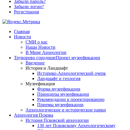
Забыли пароль?
Забыли логин?
Регистрация
Главная
Новости
СМИ о нас
Наши Новости
В Мире Археологии
Труворово городище
Проект музеефикации
Введение
История и Ландшафт
Историко-Археологический очерк
Ландшафт и геология
Музеефикация
Форма музеефикации
Принципы музеефикации
Рекомендации к проектированию
Приемы музеефикации
Археологические и исторические парки
Археология Пскова
История Псковской археологии
130 лет Псковскому Археологическому