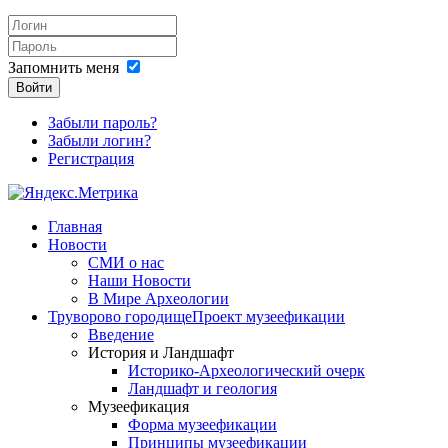
Запомнить меня
Войти
Забыли пароль?
Забыли логин?
Регистрация
Главная
Новости
СМИ о нас
Наши Новости
В Мире Археологии
Труворово городище
Проект музеефикации
Введение
История и Ландшафт
Историко-Археологический очерк
Ландшафт и геология
Музеефикация
Форма музеефикации
Принципы музеефикации