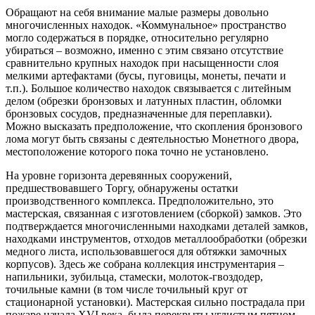
Обращают на себя внимание малые размеры довольно
многочисленных находок. «Коммунальное» пространство
могло содержаться в порядке, относительно регулярно
убираться – возможно, именно с этим связано отсутствие
сравнительно крупных находок при насыщенности слоя
мелкими артефактами (бусы, пуговицы, монеты, печати и
т.п.). Большое количество находок связывается с литейным
делом (обрезки бронзовых и латунных пластин, обломки
бронзовых сосудов, предназначенные для переплавки).
Можно высказать предположение, что скопления бронзового
лома могут быть связаны с деятельностью Монетного двора,
местоположение которого пока точно не установлено.
На уровне горизонта деревянных сооружений,
предшествовавшего Торгу, обнаружены остатки
производственного комплекса. Предположительно, это
мастерская, связанная с изготовлением (сборкой) замков. Это
подтверждается многочисленными находками деталей замков,
находками инструментов, отходов металлообработки (обрезки
медного листа, использовавшегося для обтяжки замочных
корпусов). Здесь же собрана коллекция инструментария –
напильники, зубильца, стамески, молоток-гвоздодер,
точильные камни (в том числе точильный круг от
стационарной установки). Мастерская сильно пострадала при
пожаре начала XVI века, была перекрыты углистым пятном,