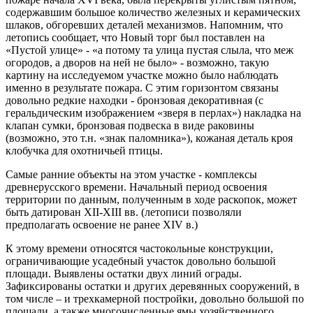
содержавшим большое количество железных и керамических
шлаков, обгоревших деталей механизмов. Напомним, что
летопись сообщает, что Новый торг был поставлен на
«Пустой улице» - «а потому та улица пустая слыла, что меж
огородов, а дворов на ней не было» - возможно, такую
картину на исследуемом участке можно было наблюдать
именно в результате пожара. С этим горизонтом связаны
довольно редкие находки - бронзовая декоративная (с
геральдическим изображением «зверя в перлах») накладка на
клапан сумки, бронзовая подвеска в виде раковины
(возможно, это т.н. «знак паломника»), кожаная деталь кроя
клобучка для охотничьей птицы.
Самые ранние объекты на этом участке - комплексы
древнерусского времени. Начальный период освоения
территории по данным, полученным в ходе раскопок, может
быть датирован XII-XIII вв. (летописи позволяли
предполагать освоение не ранее XIV в.)
К этому времени относятся частокольные конструкции,
ограничивающие усадебный участок довольно большой
площади. Выявлены остатки двух линий ограды.
Зафиксированы остатки и других деревянных сооружений, в
том числе – и трехкамерной постройки, довольно большой по
площади, а также многочисленные ямы хозяйственного