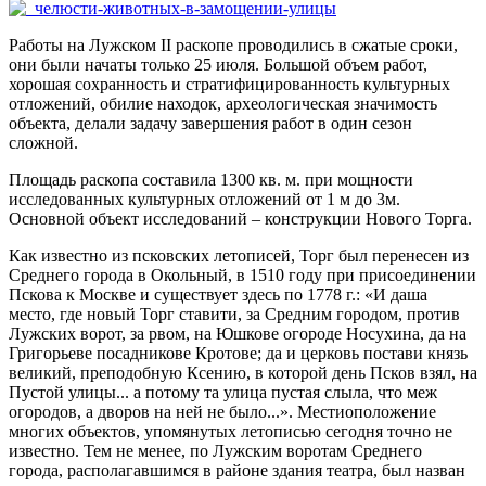
Работы на Лужском II раскопе проводились в сжатые сроки,
они были начаты только 25 июля. Большой объем работ,
хорошая сохранность и стратифицированность культурных
отложений, обилие находок, археологическая значимость
объекта, делали задачу завершения работ в один сезон
сложной.
Площадь раскопа составила 1300 кв. м. при мощности
исследованных культурных отложений от 1 м до 3м.
Основной объект исследований – конструкции Нового Торга.
Как известно из псковских летописей, Торг был перенесен из
Среднего города в Окольный, в 1510 году при присоединении
Пскова к Москве и существует здесь по 1778 г.: «И даша
место, где новый Торг ставити, за Средним городом, против
Лужских ворот, за рвом, на Юшкове огороде Носухина, да на
Григорьеве посадникове Кротове; да и церковь постави князь
великий, преподобную Ксению, в которой день Псков взял, на
Пустой улицы... а потому та улица пустая слыла, что меж
огородов, а дворов на ней не было...». Местиоположение
многих объектов, упомянутых летописью сегодня точно не
известно. Тем не менее, по Лужским воротам Среднего
города, располагавшимся в районе здания театра, был назван