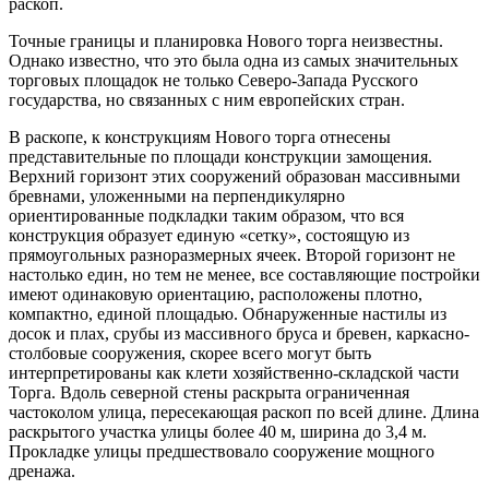
раскоп.
Точные границы и планировка Нового торга неизвестны.
Однако известно, что это была одна из самых значительных
торговых площадок не только Северо-Запада Русского
государства, но связанных с ним европейских стран.
В раскопе, к конструкциям Нового торга отнесены
представительные по площади конструкции замощения.
Верхний горизонт этих сооружений образован массивными
бревнами, уложенными на перпендикулярно
ориентированные подкладки таким образом, что вся
конструкция образует единую «сетку», состоящую из
прямоугольных разноразмерных ячеек. Второй горизонт не
настолько един, но тем не менее, все составляющие постройки
имеют одинаковую ориентацию, расположены плотно,
компактно, единой площадью. Обнаруженные настилы из
досок и плах, срубы из массивного бруса и бревен, каркасно-
столбовые сооружения, скорее всего могут быть
интерпретированы как клети хозяйственно-складской части
Торга. Вдоль северной стены раскрыта ограниченная
частоколом улица, пересекающая раскоп по всей длине. Длина
раскрытого участка улицы более 40 м, ширина до 3,4 м.
Прокладке улицы предшествовало сооружение мощного
дренажа.