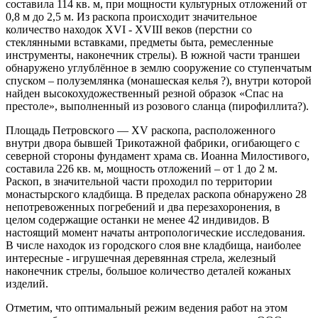
составила 114 кв. м, при мощности культурных отложений от
0,8 м до 2,5 м. Из раскопа происходит значительное
количество находок XVI - XVIII веков (перстни со
стеклянными вставками, предметы быта, ремесленные
инструменты, наконечник стрелы). В южной части траншеи
обнаружено углублённое в землю сооружение со ступенчатым
спуском – полуземлянка (монашеская келья ?), внутри которой
найден высокохудожественный резной образок «Спас на
престоле», выполненный из розового сланца (пирофиллита?).
Площадь Петровского — XV раскопа, расположенного
внутри двора бывшей Трикотажной фабрики, огибающего с
северной стороны фундамент храма св. Иоанна Милостивого,
составила 226 кв. м, мощность отложений – от 1 до 2 м.
Раскоп, в значительной части проходил по территории
монастырского кладбища. В пределах раскопа обнаружено 28
непотревоженных погребений и два перезахоронения, в
целом содержащие останки не менее 42 индивидов. В
настоящий момент начаты антропологические исследования.
В числе находок из городского слоя вне кладбища, наиболее
интересные - игрушечная деревянная стрела, железный
наконечник стрелы, большое количество деталей кожаных
изделий.
Отметим, что оптимальный режим ведения работ на этом