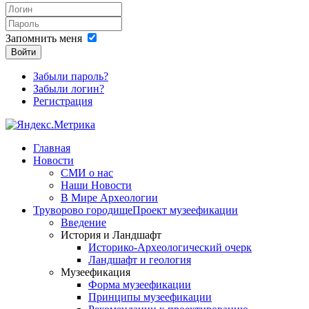
Запомнить меня
Войти
Забыли пароль?
Забыли логин?
Регистрация
Главная
Новости
СМИ о нас
Наши Новости
В Мире Археологии
Труворово городище
Проект музеефикации
Введение
История и Ландшафт
Историко-Археологический очерк
Ландшафт и геология
Музеефикация
Форма музеефикации
Принципы музеефикации