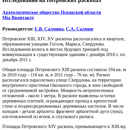
Исследования на Петровских раскопах
Археологическое общество Псковской области
Мы Вконтакте
Руководители:
Е.В. Салмина
,
С.А. Салмин
Петровские XIII, XIV, XV раскопы располагались в квартале,
образованном улицами Гоголя, Маркса, Свердлова.
Исследования велись в местах будущих траншей под
коммуникации к существующим зданиям с декабря 2010 г. по
декабрь 2011 г.
Общая площадь Петровского XIII раскопа составила 194 кв. м
(в 2010 году - 118 кв. м, в 2011 году - 76 кв. м). Раскоп
располагался параллельно улице Свердлова, на территории
внутреннего пристенья Окольного города, в зоне свободной
от средневековой застройки. Мощность антропогенных
отложений - около 1 метра. В раскопе выявлены остатки
деревянных плетней, ограждающих проход к крепостной
стене и позднесредневековых деревянных настилов. В числе
находок - детали арбалета: фрагмент арбалетной дуги (лука),
изготовленной из ясеня, и спускового рычага.
Площадь Петровского XIV раскопа, примыкающего к XIII-му,