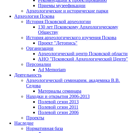
Рекомендации к проектированию
Приемы музеефикации
Археологические и исторические парки
Археология Пскова
История Псковской археологии
130 лет Псковскому Археологическому
Обществу
История археологического изучения Пскова
Проект "Летопись"
Организации
Археологический центр Псковской области
АНО "Псковский Археологический Центр"
Персоналии
Ad Memoriam
Деятельность
Археологический семинар
им. академика В.В.
Седова
Материалы семинара
Находки и открытия 2006-2013
Полевой сезон 2013
Полевой сезон 2011
Полевой сезон 2006
Проекты
Наследие
Нормативная база