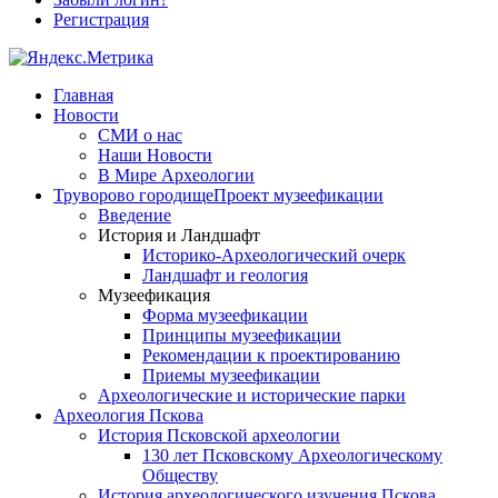
Регистрация
Главная
Новости
СМИ о нас
Наши Новости
В Мире Археологии
Труворово городище
Проект музеефикации
Введение
История и Ландшафт
Историко-Археологический очерк
Ландшафт и геология
Музеефикация
Форма музеефикации
Принципы музеефикации
Рекомендации к проектированию
Приемы музеефикации
Археологические и исторические парки
Археология Пскова
История Псковской археологии
130 лет Псковскому Археологическому
Обществу
История археологического изучения Пскова