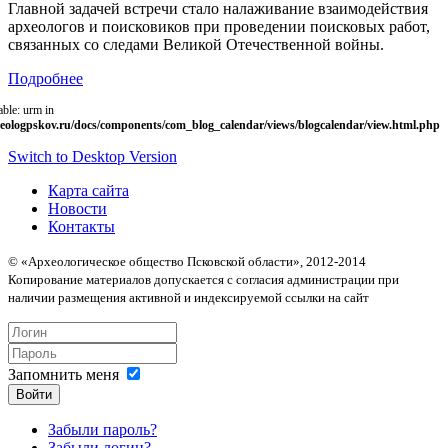
Главной задачей встречи стало налаживание взаимодействия
археологов и поисковиков при проведении поисковых работ,
связанных со следами Великой Отечественной войны.
Подробнее
able: urm in
eologpskov.ru/docs/components/com_blog_calendar/views/blogcalendar/view.html.php
Switch to Desktop Version
Карта сайта
Новости
Контакты
© «Археологическое общество Псковской области», 2012-2014
Копирование материалов допускается с согласия администрации при
наличии размещения активной и индексируемой ссылки на сайт
Запомнить меня
Войти
Забыли пароль?
Забыли логин?