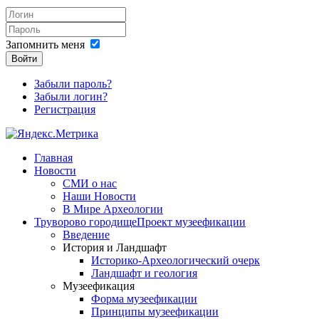
Запомнить меня
Войти
Забыли пароль?
Забыли логин?
Регистрация
Главная
Новости
СМИ о нас
Наши Новости
В Мире Археологии
Труворово городище
Проект музеефикации
Введение
История и Ландшафт
Историко-Археологический очерк
Ландшафт и геология
Музеефикация
Форма музеефикации
Принципы музеефикации