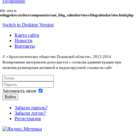
Подробнее
able: urm in
eologpskov.ru/docs/components/com_blog_calendar/views/blogcalendar/view.html.php
Switch to Desktop Version
Карта сайта
Новости
Контакты
© «Археологическое общество Псковской области», 2012-2014
Копирование материалов допускается с согласия администрации при
наличии размещения активной и индексируемой ссылки на сайт
Запомнить меня
Войти
Забыли пароль?
Забыли логин?
Регистрация