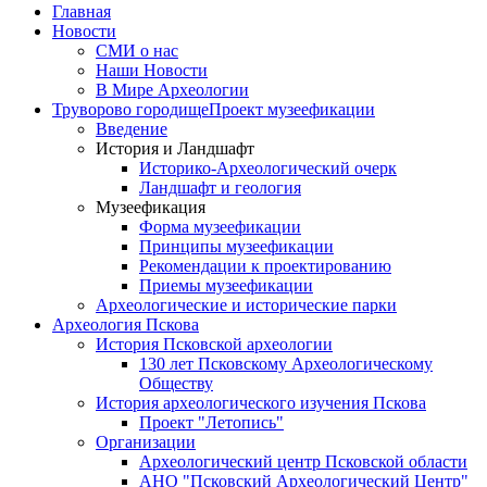
Главная
Новости
СМИ о нас
Наши Новости
В Мире Археологии
Труворово городище
Проект музеефикации
Введение
История и Ландшафт
Историко-Археологический очерк
Ландшафт и геология
Музеефикация
Форма музеефикации
Принципы музеефикации
Рекомендации к проектированию
Приемы музеефикации
Археологические и исторические парки
Археология Пскова
История Псковской археологии
130 лет Псковскому Археологическому
Обществу
История археологического изучения Пскова
Проект "Летопись"
Организации
Археологический центр Псковской области
АНО "Псковский Археологический Центр"