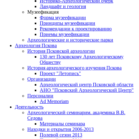
Историко-Археологический очерк
Ландшафт и геология
Музеефикация
Форма музеефикации
Принципы музеефикации
Рекомендации к проектированию
Приемы музеефикации
Археологические и исторические парки
Археология Пскова
История Псковской археологии
130 лет Псковскому Археологическому
Обществу
История археологического изучения Пскова
Проект "Летопись"
Организации
Археологический центр Псковской области
АНО "Псковский Археологический Центр"
Персоналии
Ad Memoriam
Деятельность
Археологический семинар
им. академика В.В.
Седова
Материалы семинара
Находки и открытия 2006-2013
Полевой сезон 2013