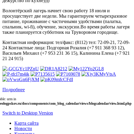
дежурство по кухне))))
Волонтёрский лагерь начнет свою работу 18 июля и
просуществует две недели. Мы гарантируем четырехразовое
питание, проживание с частичными удобствами (палатка,
спальник, wi-fi), обучение, экскурсии.Во время работы лагеря
также планируется субботник на Труворовом городище.
Контактная информация: тел/факс: (8112) тел: 72-09-21, 72-09-
24 Контактные лица: Подгорная Розалия (+7 911 368 93 12),
Васильев Михаил (+7 953 231 36 15), Калинина Елена (+7 921
21 24 915)
Подробнее
able: urm in
eologpskov.ru/docs/components/com_blog_calendar/views/blogcalendar/view.html.php
Switch to Desktop Version
Карта сайта
Новости
Контакты