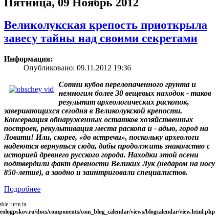
Пятница, 09 Ноябрь 2012
Великолукская крепость приоткрыла
завесу тайны над своими секретами
Информация:
Опубликовано: 09.11.2012 19:36
Сотни кубов перелопаченного грунта и
немногим более 30 вещевых находок - таков
результат археологических раскопок,
завершающихся сегодня в Великолукской крепости.
Консервация обнаруженных остатков хозяйственных
построек, рекультивация места раскопа и - адью, город на
Ловати! Или, скорее, «до встречи», поскольку археологи
надеются вернуться сюда, дабы продолжить знакомство с
историей древнего русского города. Находки этой осени
подтвердили факт древности Великих Лук (недаром на носу
850-летие), а заодно и заинтриговали специалистов.
Подробнее
able: urm in
eologpskov.ru/docs/components/com_blog_calendar/views/blogcalendar/view.html.php