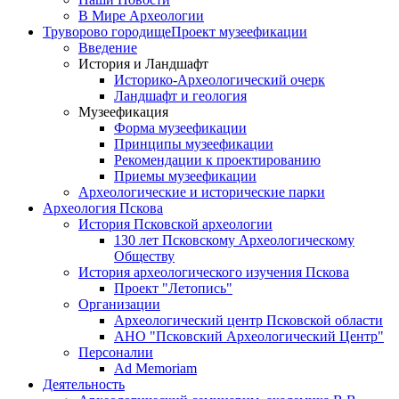
В Мире Археологии
Труворово городище
Проект музеефикации
Введение
История и Ландшафт
Историко-Археологический очерк
Ландшафт и геология
Музеефикация
Форма музеефикации
Принципы музеефикации
Рекомендации к проектированию
Приемы музеефикации
Археологические и исторические парки
Археология Пскова
История Псковской археологии
130 лет Псковскому Археологическому
Обществу
История археологического изучения Пскова
Проект "Летопись"
Организации
Археологический центр Псковской области
АНО "Псковский Археологический Центр"
Персоналии
Ad Memoriam
Деятельность