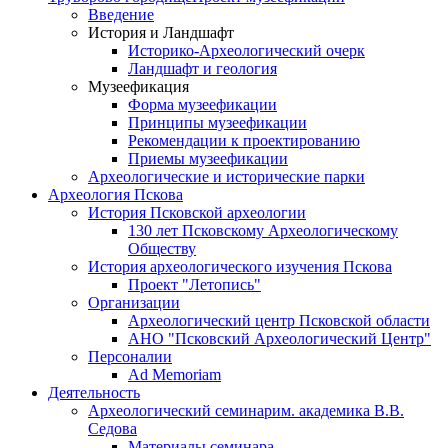
Введение
История и Ландшафт
Историко-Археологический очерк
Ландшафт и геология
Музеефикация
Форма музеефикации
Принципы музеефикации
Рекомендации к проектированию
Приемы музеефикации
Археологические и исторические парки
Археология Пскова
История Псковской археологии
130 лет Псковскому Археологическому
Обществу
История археологического изучения Пскова
Проект "Летопись"
Организации
Археологический центр Псковской области
АНО "Псковский Археологический Центр"
Персоналии
Ad Memoriam
Деятельность
Археологический семинар
им. академика В.В.
Седова
Материалы семинара