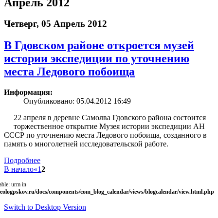
Апрель 2012
Четверг, 05 Апрель 2012
В Гдовском районе откроется музей
истории экспедиции по уточнению
места Ледового побоища
Информация:
Опубликовано: 05.04.2012 16:49
22 апреля в деревне Самолва Гдовского района состоится
торжественное открытие Музея истории экспедиции АН
СССР по уточнению места Ледового побоища, созданного в
память о многолетней исследовательской работе.
Подробнее
В начало
«
1
2
able: urm in
eologpskov.ru/docs/components/com_blog_calendar/views/blogcalendar/view.html.php
Switch to Desktop Version