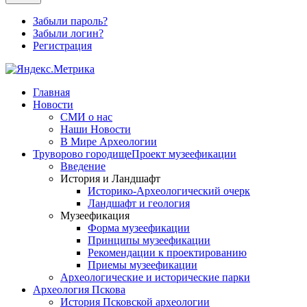
Забыли пароль?
Забыли логин?
Регистрация
Главная
Новости
СМИ о нас
Наши Новости
В Мире Археологии
Труворово городище
Проект музеефикации
Введение
История и Ландшафт
Историко-Археологический очерк
Ландшафт и геология
Музеефикация
Форма музеефикации
Принципы музеефикации
Рекомендации к проектированию
Приемы музеефикации
Археологические и исторические парки
Археология Пскова
История Псковской археологии