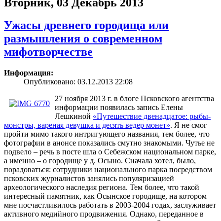
Вторник, 03 Декабрь 2013
Ужасы древнего городища или
размышления о современном
мифотворчестве
Информация:
Опубликовано: 03.12.2013 22:08
27 ноября 2013 г. в блоге Псковского агентства
информации появилась запись Елены
Лешкиной
«Путешествие двенадцатое: рыбы-
монстры, вареная девушка и десять ведер монет»
. Я не смог
пройти мимо такого интригующего названия, тем более, что
фотографии в анонсе показались смутно знакомыми. Чутье не
подвело – речь в посте шла о Себежском национальном парке,
а именно – о городище у д. Осыно. Сначала хотел, было,
порадоваться: сотрудники национального парка посредством
псковских журналистов занялись популяризацией
археологического наследия региона. Тем более, что такой
интересный памятник, как Осынское городище, на котором
мне посчастливилось работать в 2003-2004 годах, заслуживает
активного медийного продвижения. Однако, переданное в