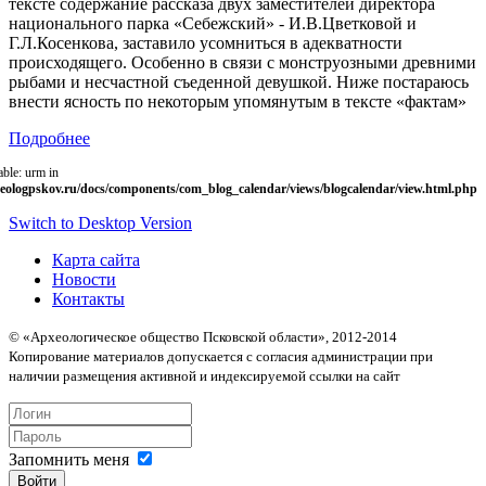
тексте содержание рассказа двух заместителей директора
национального парка «Себежский» - И.В.Цветковой и
Г.Л.Косенкова, заставило усомниться в адекватности
происходящего. Особенно в связи с монструозными древними
рыбами и несчастной съеденной девушкой. Ниже постараюсь
внести ясность по некоторым упомянутым в тексте «фактам»
Подробнее
able: urm in
eologpskov.ru/docs/components/com_blog_calendar/views/blogcalendar/view.html.php
Switch to Desktop Version
Карта сайта
Новости
Контакты
© «Археологическое общество Псковской области», 2012-2014
Копирование материалов допускается с согласия администрации при
наличии размещения активной и индексируемой ссылки на сайт
Запомнить меня
Войти