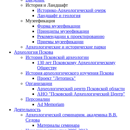
История и Ландшафт
Историко-Археологический очерк
Ландшафт и геология
Музеефикация
Форма музеефикации
Принципы музеефикации
Рекомендации к проектированию
Приемы музеефикации
Археологические и исторические парки
Археология Пскова
История Псковской археологии
130 лет Псковскому Археологическому
Обществу
История археологического изучения Пскова
Проект "Летопись"
Организации
Археологический центр Псковской области
АНО "Псковский Археологический Центр"
Персоналии
Ad Memoriam
Деятельность
Археологический семинар
им. академика В.В.
Седова
Материалы семинара