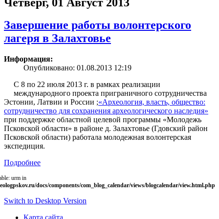
Четверг, 01 Август 2013
Завершение работы волонтерского
лагеря в Залахтовье
Информация:
Опубликовано: 01.08.2013 12:19
С 8 по 22 июля 2013 г. в рамках реализации
международного проекта приграничного сотрудничества
Эстонии, Латвии и России ;
«Археология, власть, общество:
сотрудничество для сохранения археологического наследия»
при поддержке областной целевой программы «Молодежь
Псковской области» в районе д. Залахтовье (Гдовский район
Псковской области) работала молодежная волонтерская
экспедиция.
Подробнее
able: urm in
eologpskov.ru/docs/components/com_blog_calendar/views/blogcalendar/view.html.php
Switch to Desktop Version
Карта сайта