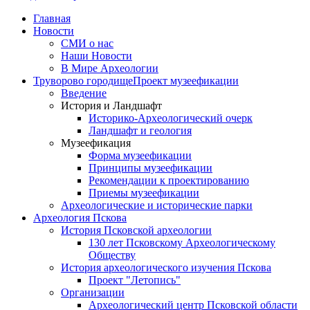
Главная
Новости
СМИ о нас
Наши Новости
В Мире Археологии
Труворово городище
Проект музеефикации
Введение
История и Ландшафт
Историко-Археологический очерк
Ландшафт и геология
Музеефикация
Форма музеефикации
Принципы музеефикации
Рекомендации к проектированию
Приемы музеефикации
Археологические и исторические парки
Археология Пскова
История Псковской археологии
130 лет Псковскому Археологическому
Обществу
История археологического изучения Пскова
Проект "Летопись"
Организации
Археологический центр Псковской области