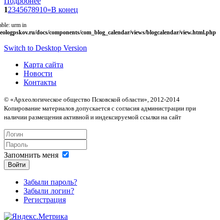
Подробнее
1
2
3
4
5
6
7
8
9
10
»
В конец
able: urm in
eologpskov.ru/docs/components/com_blog_calendar/views/blogcalendar/view.html.php
Switch to Desktop Version
Карта сайта
Новости
Контакты
© «Археологическое общество Псковской области», 2012-2014
Копирование материалов допускается с согласия администрации при
наличии размещения активной и индексируемой ссылки на сайт
Запомнить меня
Войти
Забыли пароль?
Забыли логин?
Регистрация