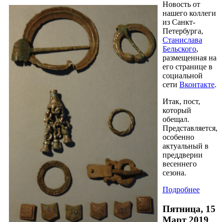
Новость от
нашего коллеги
из Санкт-
Петербурга,
Станислава
Бельского
,
размещенная на
его странице в
социальной
сети
Вконтакте
.
Итак, пост,
который
обещал.
Представляется,
особенно
актуальный в
преддверии
весеннего
сезона.
Подробнее
Пятница, 15
Март 2019