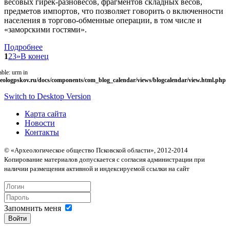
весовых гирек-разновесов, фрагментов складных весов,
предметов импортов, что позволяет говорить о включенности
населения в торгово-обменные операции, в том числе и
«заморскими гостями».
Подробнее
1
2
3
»
В конец
able: urm in
eologpskov.ru/docs/components/com_blog_calendar/views/blogcalendar/view.html.php
Switch to Desktop Version
Карта сайта
Новости
Контакты
© «Археологическое общество Псковской области», 2012-2014
Копирование материалов допускается с согласия администрации при
наличии размещения активной и индексируемой ссылки на сайт
Запомнить меня
Войти