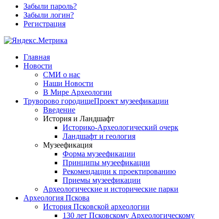
Забыли пароль?
Забыли логин?
Регистрация
Главная
Новости
СМИ о нас
Наши Новости
В Мире Археологии
Труворово городище
Проект музеефикации
Введение
История и Ландшафт
Историко-Археологический очерк
Ландшафт и геология
Музеефикация
Форма музеефикации
Принципы музеефикации
Рекомендации к проектированию
Приемы музеефикации
Археологические и исторические парки
Археология Пскова
История Псковской археологии
130 лет Псковскому Археологическому