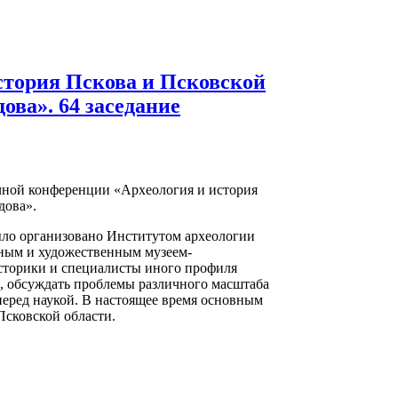
стория Пскова и Псковской
ова». 64 заседание
аучной конференции «Археология и история
дова».
было организовано Институтом археологии
ным и художественным музеем-
историки и специалисты иного профиля
, обсуждать проблемы различного масштаба
перед наукой. В настоящее время основным
Псковской области.