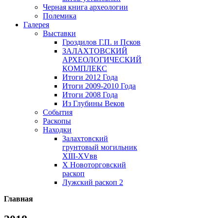
Черная книга археологии
Полемика
Галерея
Выставки
Гроздилов Г.П. и Псков
ЗАЛАХТОВСКИЙ
АРХЕОЛОГИЧЕСКИЙ
КОМПЛЕКС
Итоги 2012 Года
Итоги 2009-2010 Года
Итоги 2008 Года
Из Глубины Веков
События
Раскопы
Находки
Залахтовский
грунтовый могильник
XIII-XVвв
X Новоторговский
раскоп
Лужский раскоп 2
Главная