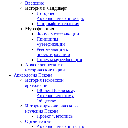
Введение
История и Ландшафт
Историко-
Археологический очерк
Ландшафт и геология
Музеефикация
Форма музеефикации
Принципы
музеефикации
Рекомендации к
проектированию
Приемы музеефикации
Археологические и
исторические парки
Археология Пскова
История Псковской
археологии
130 лет Псковскому
Археологическому
Обществу
История археологического
изучения Пскова
Проект "Летопись"
Организации
Археологический центр