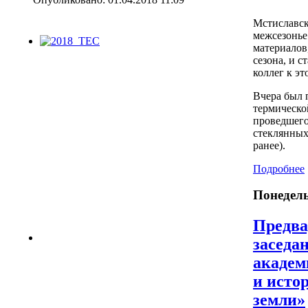
Мстиславск
межсезонье
материалов
сезона, и 
коллег к эт
Вчера был 
термическо
проведшего
стеклянных
ранее).
Подробнее
Понедель
Предва
заседа
академ
и исто
земли»