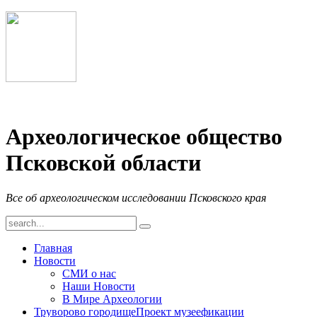
Археологическое общество
Псковской области
Все об археологическом исследовании Псковского края
Главная
Новости
СМИ о нас
Наши Новости
В Мире Археологии
Труворово городище
Проект музеефикации