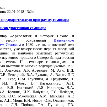
ия:
но: 22.01.2018 13:24
 предварительную программу семинара
писок участников семинара
инар «Археология и история Пскова и
й земли», основанный
Валентином
чем Седовым
в 1980 г. и ныне носящий имя
ователя, уже вскоре после первых заседаний
одним из наиболее заметных регулярных
 изучению прошлого Северо-Запада России
х земель. На семинаре с докладами и
ми выступили многие ведущие ученые: Р.А.
Г. Алексеев, А.Р. Артемьев, М. Аун, В.Д.
С.В. Белецкий, В.А. Булкин, А. Васкс, П.Г.
А.С. Герд, С.М. Глускина, Я. Граудонис, В.
, И.В. Дубов, В. Казакявичус, А.Н.
ов, В.Я. Конецкий, Л.Я. Костючук, Д.А.
.А. Кучкин, И.К. Лабутина, Г.С. Лебедев,
ров, О.С. Мжельская, А.М. Микляев, А.Г.
, А.П. Моця, Е.Н. Носов, О.В. Овсянников,
кин, Л.Д. Поболь, Т.А. Пушкина, Т.В.