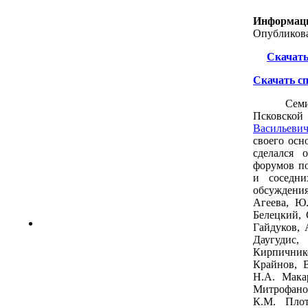
Информац
Опубликова
Скачать
Скачать с
Сем
Псковско
Васильеви
своего осн
сделался 
форумов по
и соседни
обсуждения
Агеева, Ю.
Белецкий, 
Гайдуков, 
Даугудис
Кирпичник
Крайнов, В
Н.А. Мака
Митрофанов
К.М. Плот